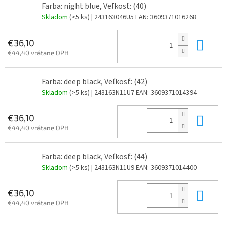
Farba: night blue, Veľkosť: (40)
Skladom
(>5 ks)
| 243163046U5
EAN:
3609371016268
Do 
€36,10
€44,40 vrátane DPH
Farba: deep black, Veľkosť: (42)
Skladom
(>5 ks)
| 243163N11U7
EAN:
3609371014394
Do 
€36,10
€44,40 vrátane DPH
Farba: deep black, Veľkosť: (44)
Skladom
(>5 ks)
| 243163N11U9
EAN:
3609371014400
Do 
€36,10
€44,40 vrátane DPH