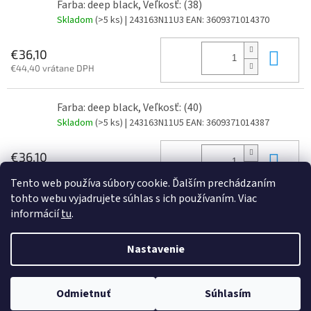
Farba: deep black, Veľkosť: (38)
Skladom
(>5 ks)
| 243163N11U3
EAN:
3609371014370
Do 
€36,10
€44,40 vrátane DPH
Farba: deep black, Veľkosť: (40)
Skladom
(>5 ks)
| 243163N11U5
EAN:
3609371014387
Do 
€36,10
€44,40 vrátane DPH
Tento web používa súbory cookie. Ďalším prechádzaním
tohto webu vyjadrujete súhlas s ich používaním. Viac
informácií
tu
.
Z
á
Nastavenie
Vytvoril Shoptet
p
ä
t
Odmietnuť
Súhlasím
Copyright 2026
JAJO s.r.o
. Všetky práva vyhradené.
i