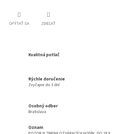
OPÝTAŤ SA
ZDIEĽAŤ
Kvalitná potlač
Rýchle doručenie
Zvyčajne do 3 dní
Osobný odber
Bratislava
Oznam
POZOR !!! ZMENA OTVÁRACÍCH HODÍN : DO 28.8.