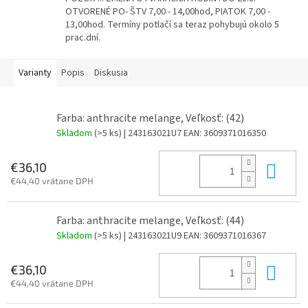
OTVORENÉ PO- ŠTV 7,00 - 14,00hod, PIATOK 7,00 -
13,00hod. Termíny potlačí sa teraz pohybujú okolo 5
prac.dní.
Varianty
Popis
Diskusia
Farba: anthracite melange, Veľkosť: (42)
Skladom
(>5 ks)
| 243163021U7
EAN:
3609371016350
Do 
€36,10
€44,40 vrátane DPH
Farba: anthracite melange, Veľkosť: (44)
Skladom
(>5 ks)
| 243163021U9
EAN:
3609371016367
Do 
€36,10
€44,40 vrátane DPH