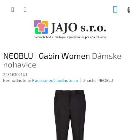
Prejsť
NÁKUP
na
obsah
KOŠÍK
NEOBLU | Gabin Women
Dámske
nohavice
243163021U1
Priemerné
Neohodnotené
Podrobnosti hodnotenia
Značka:
NEOBLU
hodnotenie
produktu
je
0,0
z
5
hviezdičiek.