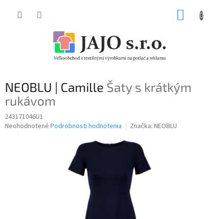
Prejsť
NÁKUP
na
obsah
KOŠÍK
NEOBLU | Camille
Šaty s krátkým
rukávom
243171046U1
Priemerné
Neohodnotené
Podrobnosti hodnotenia
Značka:
NEOBLU
hodnotenie
produktu
je
0,0
z
5
hviezdičiek.