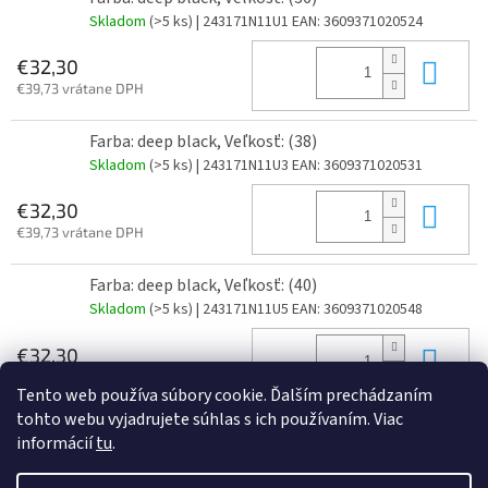
Skladom
(>5 ks)
| 243171N11U1
EAN:
3609371020524
Do 
€32,30
€39,73 vrátane DPH
Farba: deep black, Veľkosť: (38)
Skladom
(>5 ks)
| 243171N11U3
EAN:
3609371020531
Do 
€32,30
€39,73 vrátane DPH
Farba: deep black, Veľkosť: (40)
Skladom
(>5 ks)
| 243171N11U5
EAN:
3609371020548
Do 
€32,30
€39,73 vrátane DPH
Tento web používa súbory cookie. Ďalším prechádzaním
tohto webu vyjadrujete súhlas s ich používaním. Viac
informácií
tu
.
Z
á