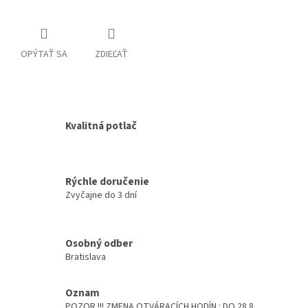
OPÝTAŤ SA
ZDIEĽAŤ
Kvalitná potlač
Rýchle doručenie
Zvyčajne do 3 dní
Osobný odber
Bratislava
Oznam
POZOR !!! ZMENA OTVÁRACÍCH HODÍN : DO 28.8.