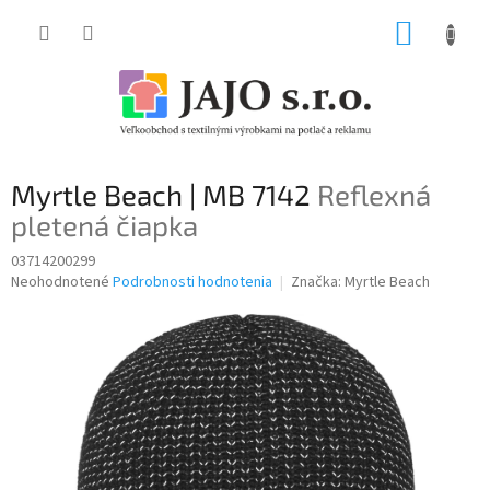
Prejsť
NÁKUP
na
obsah
KOŠÍK
Myrtle Beach | MB 7142
Reflexná
pletená čiapka
03714200299
Priemerné
Neohodnotené
Podrobnosti hodnotenia
Značka:
Myrtle Beach
hodnotenie
produktu
je
0,0
z
5
hviezdičiek.