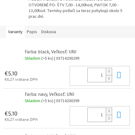
OTVORENÉ PO- ŠTV 7,00 - 14,00hod, PIATOK 7,00 -
13,00hod. Termíny potlačí sa teraz pohybujú okolo 5
prac.dní.
Varianty
Popis
Diskusia
Farba: black, Veľkosť: UNI
Skladom
(>5 ks)
| 03714200299
Do 
€5,10
€6,27 vrátane DPH
Farba: navy, Veľkosť: UNI
Skladom
(>5 ks)
| 03714200399
Do 
€5,10
€6,27 vrátane DPH