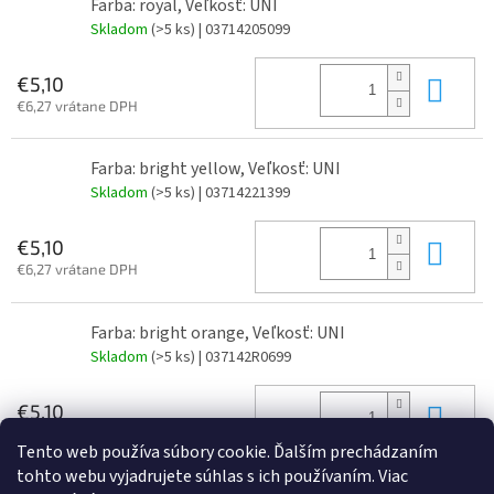
Farba: royal, Veľkosť: UNI
Skladom
(>5 ks)
| 03714205099
Do 
€5,10
€6,27 vrátane DPH
Farba: bright yellow, Veľkosť: UNI
Skladom
(>5 ks)
| 03714221399
Do 
€5,10
€6,27 vrátane DPH
Farba: bright orange, Veľkosť: UNI
Skladom
(>5 ks)
| 037142R0699
Do 
€5,10
€6,27 vrátane DPH
Tento web používa súbory cookie. Ďalším prechádzaním
tohto webu vyjadrujete súhlas s ich používaním. Viac