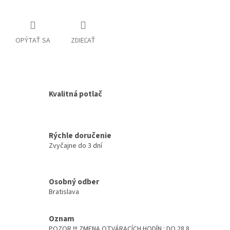
OPÝTAŤ SA
ZDIEĽAŤ
Kvalitná potlač
Rýchle doručenie
Zvyčajne do 3 dní
Osobný odber
Bratislava
Oznam
POZOR !!! ZMENA OTVÁRACÍCH HODÍN : DO 28.8.