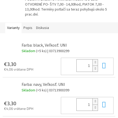
OTVORENÉ PO- ŠTV 7,00 - 14,00hod, PIATOK 7,00 -
13,00hod. Termíny potlačí sa teraz pohybujú okolo 5
prac.dní.
Varianty
Popis
Diskusia
Farba: black, Veľkosť: UNI
Skladom
(>5 ks)
| 03713900299
Do 
€3,30
€4,06 vrátane DPH
Farba: navy, Veľkosť: UNI
Skladom
(>5 ks)
| 03713900399
Do 
€3,30
€4,06 vrátane DPH