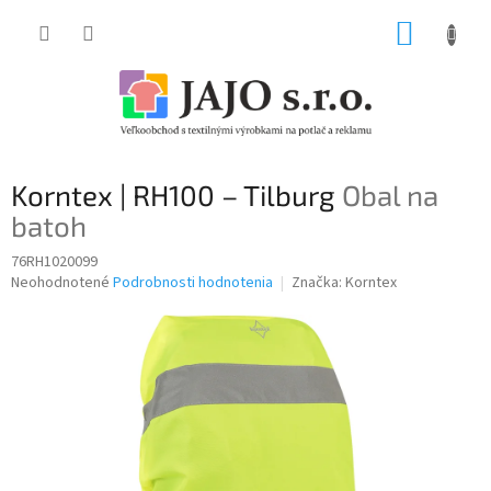
Prejsť
NÁKUP
na
obsah
KOŠÍK
Korntex | RH100 – Tilburg
Obal na
batoh
76RH1020099
Priemerné
Neohodnotené
Podrobnosti hodnotenia
Značka:
Korntex
hodnotenie
produktu
je
0,0
z
5
hviezdičiek.