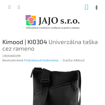
Prejsť
NÁKUP
na
obsah
KOŠÍK
Kimood | KI0304
Univerzálna taška
cez rameno
19030400299
Priemerné
Neohodnotené
Podrobnosti hodnotenia
Značka:
KiMood
hodnotenie
produktu
je
0,0
z
5
hviezdičiek.