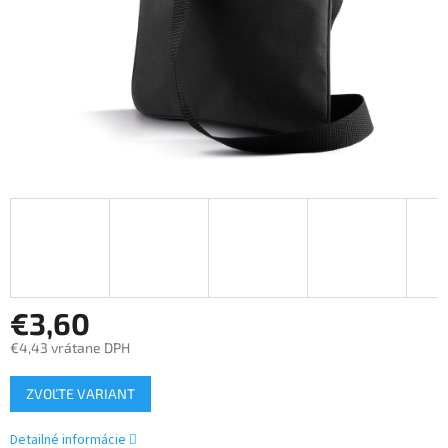
€3,60
€4,43 vrátane DPH
Jednotková
ZVOĽTE VARIANT
cena:
Detailné informácie