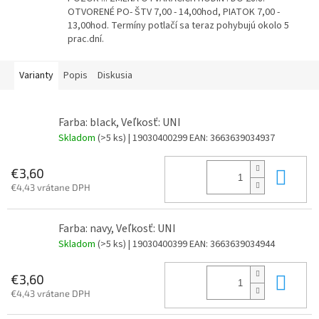
OTVORENÉ PO- ŠTV 7,00 - 14,00hod, PIATOK 7,00 -
13,00hod. Termíny potlačí sa teraz pohybujú okolo 5
prac.dní.
Varianty
Popis
Diskusia
Farba: black, Veľkosť: UNI
Skladom
(>5 ks)
| 19030400299
EAN:
3663639034937
Do 
€3,60
€4,43 vrátane DPH
Farba: navy, Veľkosť: UNI
Skladom
(>5 ks)
| 19030400399
EAN:
3663639034944
Do 
€3,60
€4,43 vrátane DPH