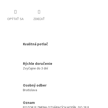
OPÝTAŤ SA
ZDIEĽAŤ
Kvalitná potlač
Rýchle doručenie
Zvyčajne do 3 dní
Osobný odber
Bratislava
Oznam
POZOR !!! ZMENA OTVÁRACÍCH HODÍN : DO 28.8.