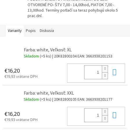
OTVORENÉ PO- ŠTV 7,00 - 14,00hod, PIATOK 7,00 -
13,00hod. Termíny potlačí sa teraz pohybujú okolo 5
prac.dní.
Varianty
Popis
Diskusia
Farba: white, Veľkosť: XL
Skladom
(>5 ks)
| 20K82800104
EAN:
3663938201153
Do 
€16,20
€19,93 vrátane DPH
Farba: white, Veľkosť: XXL
Skladom
(>5 ks)
| 20K82800105
EAN:
3663938201177
Do 
€16,20
€19,93 vrátane DPH