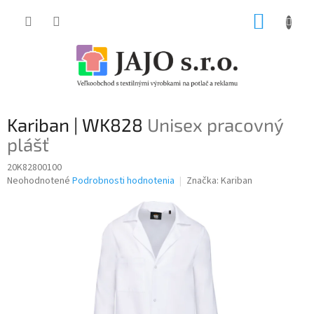
Prejsť
NÁKUP
na
obsah
KOŠÍK
Kariban | WK828
Unisex pracovný
plášť
20K82800100
Priemerné
Neohodnotené
Podrobnosti hodnotenia
Značka:
Kariban
hodnotenie
produktu
je
0,0
z
5
hviezdičiek.