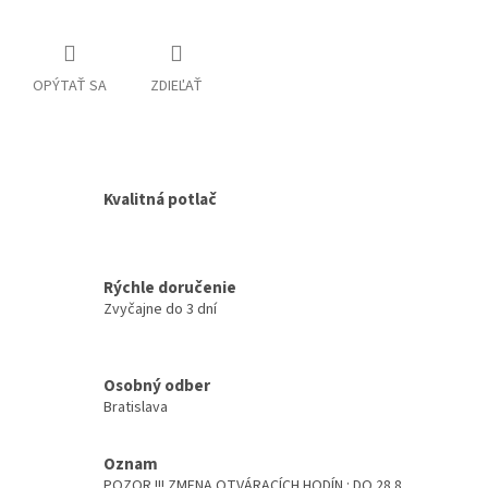
OPÝTAŤ SA
ZDIEĽAŤ
Kvalitná potlač
Rýchle doručenie
Zvyčajne do 3 dní
Osobný odber
Bratislava
Oznam
POZOR !!! ZMENA OTVÁRACÍCH HODÍN : DO 28.8.