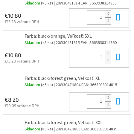
Skladom
(>5 ks)
| 20W30481314
EAN:
3663938314853
Do 
€10,80
€13,28 vrátane DPH
Farba: black/orange, Veľkosť: 5XL
Skladom
(>5 ks)
| 20W30481315
EAN:
3663938314860
Do 
€10,80
€13,28 vrátane DPH
Farba: black/forest green, Veľkosť: XL
Skladom
(>5 ks)
| 20W304ZH804
EAN:
3663938314815
Do 
€8,20
€10,09 vrátane DPH
Farba: black/forest green, Veľkosť: XXL
Skladom
(>5 ks)
| 20W304ZH805
EAN:
3663938314839