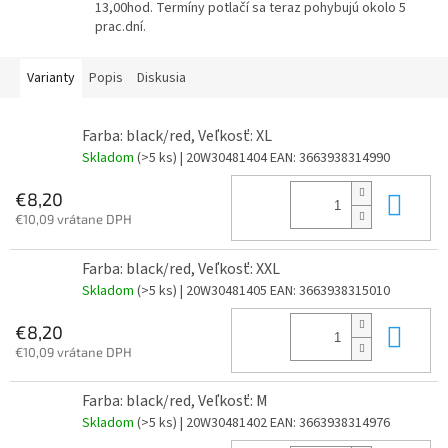
13,00hod. Termíny potlačí sa teraz pohybujú okolo 5
prac.dní.
Varianty
Popis
Diskusia
Farba: black/red, Veľkosť: XL
Skladom
(>5 ks)
| 20W30481404
EAN:
3663938314990
Do 
€8,20
€10,09 vrátane DPH
Farba: black/red, Veľkosť: XXL
Skladom
(>5 ks)
| 20W30481405
EAN:
3663938315010
Do 
€8,20
€10,09 vrátane DPH
Farba: black/red, Veľkosť: M
Skladom
(>5 ks)
| 20W30481402
EAN:
3663938314976