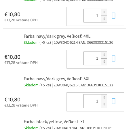
Do 
€10,80
€13,28 vrátane DPH
Farba: navy/dark grey, Veľkosť: 4XL
Skladom
(>5 ks)
| 20W304Q6214
EAN:
3663938315126
Do 
€10,80
€13,28 vrátane DPH
Farba: navy/dark grey, Veľkosť: 5XL
Skladom
(>5 ks)
| 20W304Q6215
EAN:
3663938315133
Do 
€10,80
€13,28 vrátane DPH
Farba: black/yellow, Veľkosť: XL
Skladom
(>5 ks)
| 20W30419704
EAN:
3663938315089