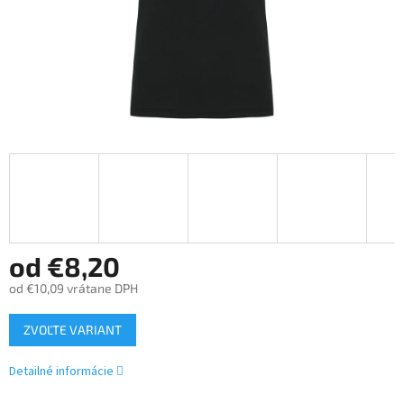
od
€8,20
od
€10,09
vrátane DPH
Jednotková
ZVOĽTE VARIANT
cena:
Detailné informácie