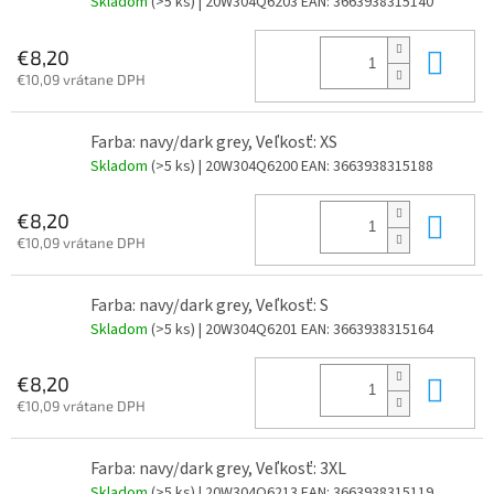
Skladom
(>5 ks)
| 20W304Q6203
EAN:
3663938315140
Do 
€8,20
€10,09 vrátane DPH
Farba: navy/dark grey, Veľkosť: XS
Skladom
(>5 ks)
| 20W304Q6200
EAN:
3663938315188
Do 
€8,20
€10,09 vrátane DPH
Farba: navy/dark grey, Veľkosť: S
Skladom
(>5 ks)
| 20W304Q6201
EAN:
3663938315164
Do 
€8,20
€10,09 vrátane DPH
Farba: navy/dark grey, Veľkosť: 3XL
Skladom
(>5 ks)
| 20W304Q6213
EAN:
3663938315119