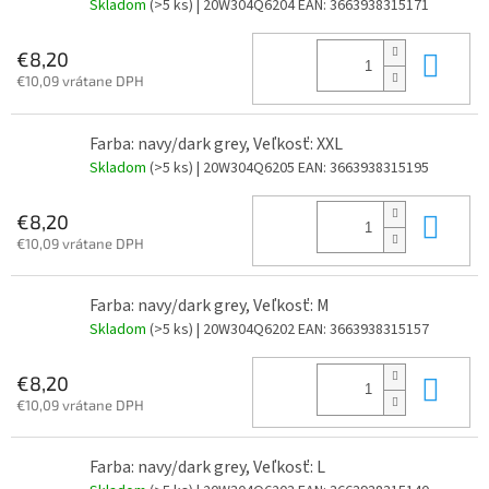
Skladom
(>5 ks)
| 20W304Q6204
EAN:
3663938315171
Do 
€8,20
€10,09 vrátane DPH
Farba: navy/dark grey, Veľkosť: XXL
Skladom
(>5 ks)
| 20W304Q6205
EAN:
3663938315195
Do 
€8,20
€10,09 vrátane DPH
Farba: navy/dark grey, Veľkosť: M
Skladom
(>5 ks)
| 20W304Q6202
EAN:
3663938315157
Do 
€8,20
€10,09 vrátane DPH
Farba: navy/dark grey, Veľkosť: L