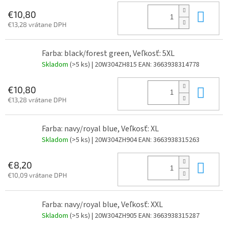
Do 
€10,80
€13,28 vrátane DPH
Farba: black/forest green, Veľkosť: 5XL
Skladom
(>5 ks)
| 20W304ZH815
EAN:
3663938314778
Do 
€10,80
€13,28 vrátane DPH
Farba: navy/royal blue, Veľkosť: XL
Skladom
(>5 ks)
| 20W304ZH904
EAN:
3663938315263
Do 
€8,20
€10,09 vrátane DPH
Farba: navy/royal blue, Veľkosť: XXL
Skladom
(>5 ks)
| 20W304ZH905
EAN:
3663938315287