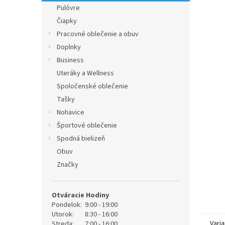
Pulóvre
Čiapky
Pracovné oblečenie a obuv
Doplnky
Business
Uteráky a Wellness
Spoločenské oblečenie
Tašky
Nohavice
Športové oblečenie
Spodná bielizeň
Obuv
Značky
Otváracie Hodiny
Pondelok:
9:00 - 19:00
Utorok:
8:30 - 16:00
Varia
Streda:
7:00 - 16:00