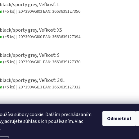
 black/sporty grey, Veľkosť: L
om
(>5 ks)
| 20P390AGI03
EAN:
3663639127356
 black/sporty grey, Veľkosť: XS
om
(>5 ks)
| 20P390AGI00
EAN:
3663639127394
 black/sporty grey, Veľkosť: S
om
(>5 ks)
| 20P390AGI01
EAN:
3663639127370
 black/sporty grey, Veľkosť: 3XL
om
(>5 ks)
| 20P390AGI13
EAN:
3663639127332
 black/sporty grey, Veľkosť: 4XL
om
(>5 ks)
| 20P390AGI14
EAN:
3663639127349
oužíva súbory cookie. Ďalším prechádzaním
Odmietnuť
yjadrujete súhlas s ich používaním. Viac
u
.