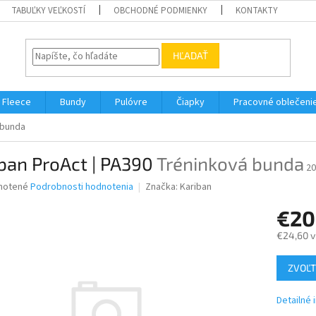
TABUĽKY VEĽKOSTÍ
OBCHODNÉ PODMIENKY
KONTAKTY
HĽADAŤ
Fleece
Bundy
Pulóvre
Čiapky
Pracovné oblečeni
 bunda
ban ProAct | PA390
Tréninková bunda
2
né
notené
Podrobnosti hodnotenia
Značka:
Kariban
nie
€20
u
€24,60 v
Jednotk
ZVOĽT
cena:
iek.
Detailné 