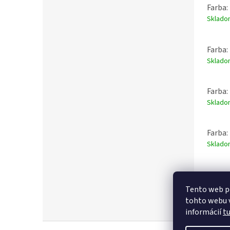
Farba:
Sklad
Farba:
Sklad
Farba:
Sklad
Farba:
Sklad
Farba:
Sklad
Tento web p
tohto webu v
informácií
t
Z