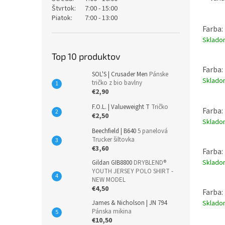
Štvrtok:
7:00 - 15:00
Piatok:
7:00 - 13:00
Farba:
Sklad
Top 10 produktov
Farba:
SOL'S | Crusader Men
Pánske
Sklad
tričko z bio bavlny
€2,90
F.O.L. | Valueweight T
Tričko
Farba:
€2,50
Sklad
Beechfield | B640
5 panelová
Trucker šiltovka
€3,60
Farba: 
Sklad
Gildan GIB8800
DRYBLEND®
YOUTH JERSEY POLO SHIRT -
NEW MODEL
€4,50
Farba:
James & Nicholson | JN 794
Sklad
Pánska mikina
€10,50