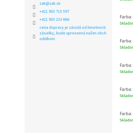
zak
@
zak.sk
+421 903 715 597
Farba:
+421 903 233 666
Sklad
cena dopravy je závislá od hmotnosti
zásielky, bude upresnená našim obch
odníkom
Farba:
Sklad
Farba:
Sklad
Farba:
Sklad
Farba:
Sklad