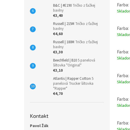
Farba: 
B&C | #E190
Tričko z ťažkej
bavlny
Sklad
€3,40
Russell | 215M
Tričko z ťažkej
Farba:
bavlny
€4,60
Sklad
Russell | 180M
Tričko z ťažkej
bavlny
Farba:
€3,30
Sklad
Beechfield | B10
5 panelová
šiltovka "Original"
€3,10
Farba:
Atlantis | Rapper Cotton
5
Sklad
panelová Trucker šiltovka
"Rapper"
€4,70
Farba:
Sklad
Kontakt
Farba:
Pavol Žák
Sklad