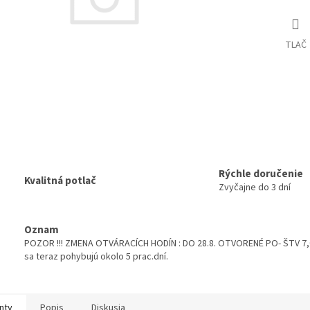
TLAČ
Rýchle doručenie
Kvalitná potlač
Zvyčajne do 3 dní
Oznam
POZOR !!! ZMENA OTVÁRACÍCH HODÍN : DO 28.8. OTVORENÉ PO- ŠTV 7,00
sa teraz pohybujú okolo 5 prac.dní.
nty
Popis
Diskusia