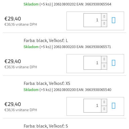
Skladom
(>5 ks)
| 20610800202
EAN:
3663938065564
Do 
€29,40
€36,16 vrátane DPH
Farba: black, Veľkosť: L
Skladom
(>5 ks)
| 20610800203
EAN:
3663938065571
Do 
€29,40
€36,16 vrátane DPH
Farba: black, Veľkosť: XS
Skladom
(>5 ks)
| 20610800200
EAN:
3663938065540
Do 
€29,40
€36,16 vrátane DPH
Farba: black, Veľkosť: S