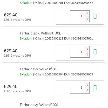
Skladom
(>5 ks)
| 20610800201
EAN:
3663938065557
Do 
€29,40
€36,16 vrátane DPH
Farba: black, Veľkosť: 3XL
Skladom
(>5 ks)
| 20610800213
EAN:
3663938065601
Do 
€29,40
€36,16 vrátane DPH
Farba: navy, Veľkosť: XL
Skladom
(>5 ks)
| 20610800304
EAN:
3663938065663
Do 
€29,40
€36,16 vrátane DPH
Farba: navy, Veľkosť: XXL