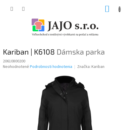
Prejsť
NÁKUP
na
obsah
KOŠÍK
Kariban | K6108
Dámska parka
20610800200
Priemerné
Neohodnotené
Podrobnosti hodnotenia
Značka:
Kariban
hodnotenie
produktu
je
0,0
z
5
hviezdičiek.