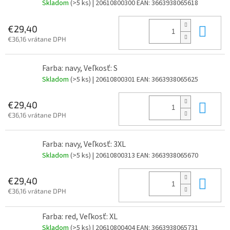
Skladom
(>5 ks)
| 20610800300
EAN:
3663938065618
Do 
€29,40
€36,16 vrátane DPH
Farba: navy, Veľkosť: S
Skladom
(>5 ks)
| 20610800301
EAN:
3663938065625
Do 
€29,40
€36,16 vrátane DPH
Farba: navy, Veľkosť: 3XL
Skladom
(>5 ks)
| 20610800313
EAN:
3663938065670
Do 
€29,40
€36,16 vrátane DPH
Farba: red, Veľkosť: XL
Skladom
(>5 ks)
| 20610800404
EAN:
3663938065731