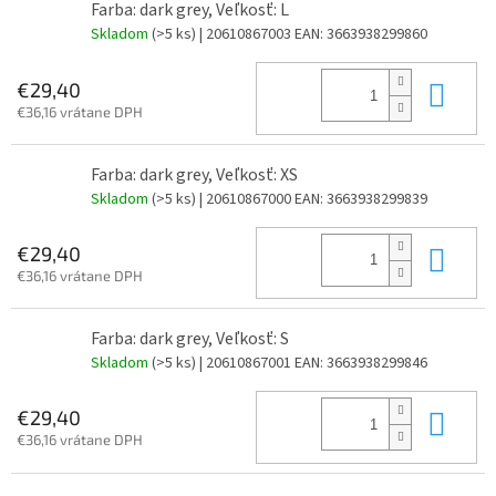
Farba: dark grey, Veľkosť: L
Skladom
(>5 ks)
| 20610867003
EAN:
3663938299860
Do 
€29,40
€36,16 vrátane DPH
Farba: dark grey, Veľkosť: XS
Skladom
(>5 ks)
| 20610867000
EAN:
3663938299839
Do 
€29,40
€36,16 vrátane DPH
Farba: dark grey, Veľkosť: S
Skladom
(>5 ks)
| 20610867001
EAN:
3663938299846
Do 
€29,40
€36,16 vrátane DPH