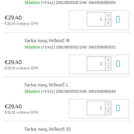
Skladom
(>5 ks)
| 20610800305
EAN:
3663938065656
Do 
€29,40
€36,16 vrátane DPH
Farba: navy, Veľkosť: M
Skladom
(>5 ks)
| 20610800302
EAN:
3663938065632
Do 
€29,40
€36,16 vrátane DPH
Farba: navy, Veľkosť: L
Skladom
(>5 ks)
| 20610800303
EAN:
3663938065649
Do 
€29,40
€36,16 vrátane DPH
Farba: navy, Veľkosť: XS