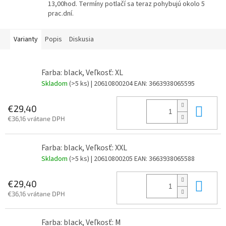
13,00hod. Termíny potlačí sa teraz pohybujú okolo 5
prac.dní.
Varianty
Popis
Diskusia
Farba: black, Veľkosť: XL
Skladom
(>5 ks)
| 20610800204
EAN:
3663938065595
Do 
€29,40
€36,16 vrátane DPH
Farba: black, Veľkosť: XXL
Skladom
(>5 ks)
| 20610800205
EAN:
3663938065588
Do 
€29,40
€36,16 vrátane DPH
Farba: black, Veľkosť: M