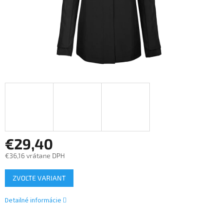
€29,40
€36,16 vrátane DPH
Jednotková
ZVOĽTE VARIANT
cena:
Detailné informácie