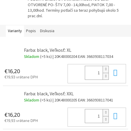
OTVORENÉ PO- ŠTV 7,00 - 14,00hod, PIATOK 7,00 -
13,00hod. Termíny potlačí sa teraz pohybujú okolo 5
prac.dní.
Varianty
Popis
Diskusia
Farba: black, Veľkosť: XL
Skladom
(>5 ks)
| 20K48000204
EAN:
3663938117034
Do 
€16,20
€19,93 vrátane DPH
Farba: black, Veľkosť: XXL
Skladom
(>5 ks)
| 20K48000205
EAN:
3663938117041
Do 
€16,20
€19,93 vrátane DPH