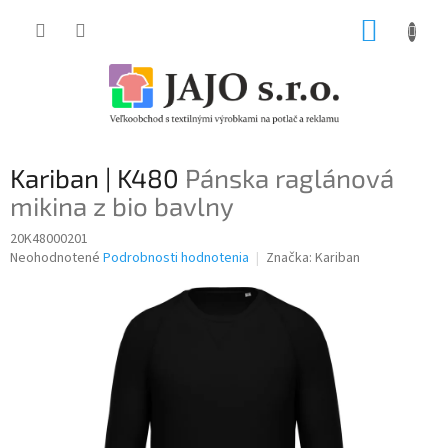
Prejsť
NÁKUP
na
obsah
KOŠÍK
Kariban | K480
Pánska raglánová
mikina z bio bavlny
20K48000201
Priemerné
Neohodnotené
Podrobnosti hodnotenia
Značka:
Kariban
hodnotenie
produktu
je
0,0
z
5
hviezdičiek.