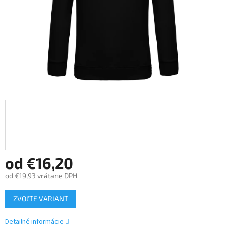
od
€16,20
od
€19,93
vrátane DPH
Jednotková
ZVOĽTE VARIANT
cena:
Detailné informácie