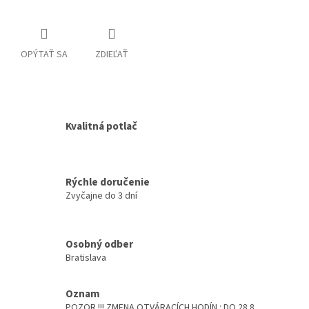
OPÝTAŤ SA
ZDIEĽAŤ
Kvalitná potlač
Rýchle doručenie
Zvyčajne do 3 dní
Osobný odber
Bratislava
Oznam
POZOR !!! ZMENA OTVÁRACÍCH HODÍN : DO 28.8.