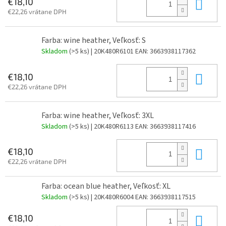
Do 
€18,10
€22,26 vrátane DPH
Farba: wine heather, Veľkosť: S
Skladom
(>5 ks)
| 20K480R6101
EAN:
3663938117362
Do 
€18,10
€22,26 vrátane DPH
Farba: wine heather, Veľkosť: 3XL
Skladom
(>5 ks)
| 20K480R6113
EAN:
3663938117416
Do 
€18,10
€22,26 vrátane DPH
Farba: ocean blue heather, Veľkosť: XL
Skladom
(>5 ks)
| 20K480R6004
EAN:
3663938117515
Do 
€18,10