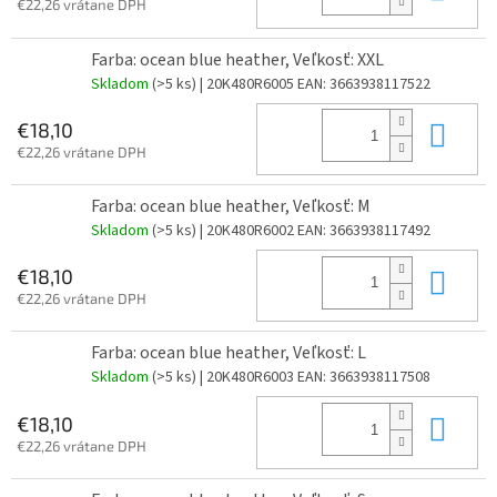
€22,26 vrátane DPH
Farba: ocean blue heather, Veľkosť: XXL
Skladom
(>5 ks)
| 20K480R6005
EAN:
3663938117522
Do 
€18,10
€22,26 vrátane DPH
Farba: ocean blue heather, Veľkosť: M
Skladom
(>5 ks)
| 20K480R6002
EAN:
3663938117492
Do 
€18,10
€22,26 vrátane DPH
Farba: ocean blue heather, Veľkosť: L
Skladom
(>5 ks)
| 20K480R6003
EAN:
3663938117508
Do 
€18,10
€22,26 vrátane DPH