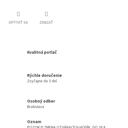
OPÝTAŤ SA
ZDIEĽAŤ
Kvalitná potlač
Rýchle doručenie
Zvyčajne do 3 dní
Osobný odber
Bratislava
Oznam
POZOR !!! ZMENA OTVÁRACÍCH HODÍN : DO 28.8.