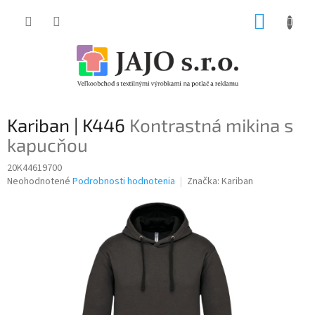
Prejsť
NÁKUP
na
obsah
KOŠÍK
Kariban | K446
Kontrastná mikina s
kapucňou
20K44619700
Priemerné
Neohodnotené
Podrobnosti hodnotenia
Značka:
Kariban
hodnotenie
produktu
je
0,0
z
5
hviezdičiek.