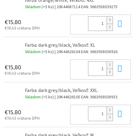
Farba: orange/white, Veľkosť: 4XL
Skladom
(>5 ks)
| 20K44687114
EAN:
3663938039275
Do 
€15,80
€19,43 vrátane DPH
Farba: dark grey/black, Veľkosť: XL
Skladom
(>5 ks)
| 20K44626104
EAN:
3663938038926
Do 
€15,80
€19,43 vrátane DPH
Farba: dark grey/black, Veľkosť: XXL
Skladom
(>5 ks)
| 20K44626105
EAN:
3663938038933
Do 
€15,80
€19,43 vrátane DPH
Farba: dark grey/black, Veľkosť: M