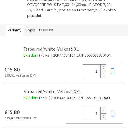
OTVORENÉ PO- ŠTV 7,00 - 14,00hod, PIATOK 7,00 -
13,00hod. Termíny potlačí sa teraz pohybujú okolo 5
prac.dní.
Varianty
Popis
Diskusia
Farba: red/white, Veľkosť: XL
Skladom
(>5 ks)
| 20K44694104
EAN:
3663938039404
Do 
€15,80
€19,43 vrátane DPH
Farba: red/white, Veľkosť: XXL
Skladom
(>5 ks)
| 20K44694105
EAN:
3663938039411
Do 
€15,80
€19,43 vrátane DPH