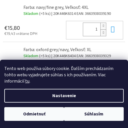
Farba: navy/fine grey, Veľkosť: 4XL
Skladom
(>5 ks)
| 20K446K6314
EAN:
3663938039190
Do 
€15,80
€19,43 vrátane DPH
Farba: oxford grey/navy, Veľkosť: XL
Skladom
(>5 ks)
| 20K446K6404
EAN:
3663938039329
Tento web používa súbory cookie. Ďalším prechádzaním
Do 
€15,80
tohto webu vyjadrujete súhlas s ich používaním. Viac
€19,43 vrátane DPH
informácií
tu
.
Farba: oxford grey/navy, Veľkosť: XXL
Nastavenie
Skladom
(>5 ks)
| 20K446K6405
EAN:
3663938039336
Do 
€15,80
Odmietnuť
Súhlasím
€19,43 vrátane DPH