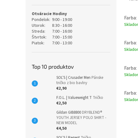
Otváracie Hodiny
Farba: 
Pondelok:
9:00 - 19:00
Sklad
Utorok:
8:30 - 16:00
Streda:
7:00 - 16:00
Štvrtok:
7:00 - 15:00
Farba:
Piatok:
7:00 - 13:00
Sklad
Top 10 produktov
Farba:
Sklad
SOL'S | Crusader Men
Pánske
tričko z bio bavlny
€2,90
Farba:
F.O.L. | Valueweight T
Tričko
Sklad
€2,50
Gildan GIB8800
DRYBLEND®
YOUTH JERSEY POLO SHIRT -
NEW MODEL
€4,50
SOL'S | Regent
Tričko