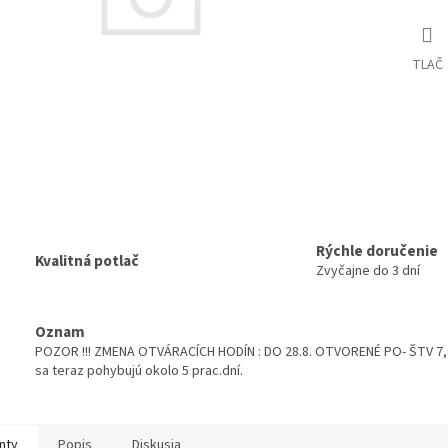
TLAČ
Rýchle doručenie
Kvalitná potlač
Zvyčajne do 3 dní
Oznam
POZOR !!! ZMENA OTVÁRACÍCH HODÍN : DO 28.8. OTVORENÉ PO- ŠTV 7,00
sa teraz pohybujú okolo 5 prac.dní.
nty
Popis
Diskusia