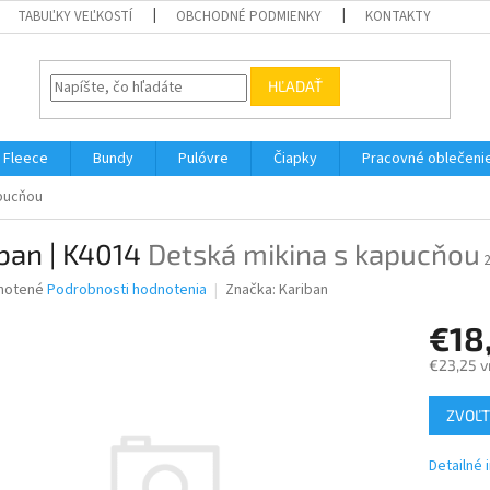
TABUĽKY VEĽKOSTÍ
OBCHODNÉ PODMIENKY
KONTAKTY
HĽADAŤ
Fleece
Bundy
Pulóvre
Čiapky
Pracovné oblečeni
apucňou
ban | K4014
Detská mikina s kapucňou
né
notené
Podrobnosti hodnotenia
Značka:
Kariban
nie
€18
u
€23,25 v
Jednotk
ZVOĽT
cena:
iek.
Detailné 