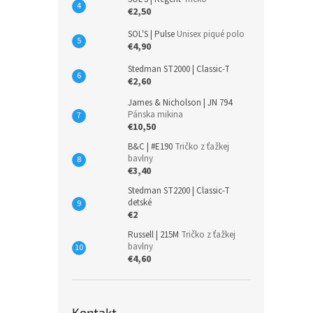
€2,50
SOL'S | Pulse
Unisex piqué polo
€4,90
Stedman ST2000 | Classic-T
€2,60
James & Nicholson | JN 794
Pánska mikina
€10,50
B&C | #E190
Tričko z ťažkej
bavlny
€3,40
Stedman ST2200 | Classic-T
detské
€2
Russell | 215M
Tričko z ťažkej
bavlny
€4,60
Kontakt