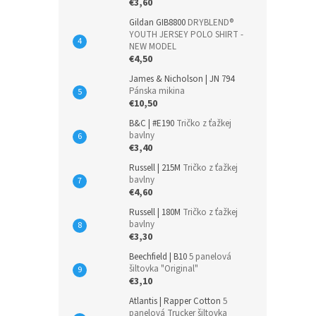
€3,60
Gildan GIB8800
DRYBLEND®
YOUTH JERSEY POLO SHIRT -
NEW MODEL
€4,50
James & Nicholson | JN 794
Pánska mikina
€10,50
B&C | #E190
Tričko z ťažkej
bavlny
€3,40
Russell | 215M
Tričko z ťažkej
bavlny
€4,60
Russell | 180M
Tričko z ťažkej
bavlny
€3,30
Beechfield | B10
5 panelová
šiltovka "Original"
€3,10
Atlantis | Rapper Cotton
5
panelová Trucker šiltovka