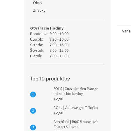
Obuv
Značky
Otváracie Hodiny
Varia
Pondelok:
9:00 - 19:00
Utorok:
8:30 - 16:00
Streda:
7:00 - 16:00
Štvrtok:
7:00 - 15:00
Piatok:
7:00 - 13:00
Top 10 produktov
SOL'S | Crusader Men
Pánske
tričko z bio bavlny
€2,90
F.O.L. | Valueweight T
Tričko
€2,50
Beechfield | B640
5 panelová
Trucker šiltovka