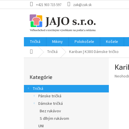
Prejsť
+421 903 715 597
zak@zak.sk
na
obsah
Tričká
Mikiny
Polokošele
Košele
Domov
Tričká
Kariban | K380
Dámske tričko
B
Kari
o
Preskočiť
č
Priemer
Neohod
Kategórie
kategórie
n
hodnote
ý
produkt
Tričká
p
je
Pánske tričká
0,0
a
z
Dámske tričká
n
5
e
Bez rukávov
hviezdič
l
S dlhým rukávom
UNI