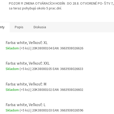
POZOR !!! ZMENA OTVÁRACÍCH HODÍN : DO 28.8. OTVORENÉ PO- ŠTV 7,00
sa teraz pohybujú okolo 5 prac.dní.
nty
Popis
Diskusia
Farba: white, Veľkosť: XL
Skladom
(>5 ks)
| 20K38000104
EAN:
3663938026626
Farba: white, Veľkosť: XXL
Skladom
(>5 ks)
| 20K38000105
EAN:
3663938026633
Farba: white, Veľkosť: M
Skladom
(>5 ks)
| 20K38000102
EAN:
3663938026602
Farba: white, Veľkosť: L
Skladom
(>5 ks)
| 20K38000103
EAN:
3663938026596