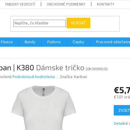
TABUĽKY VEĽKOSTÍ
OBCHODNÉ PODMIENKY
KONTAKTY
HĽADAŤ
Fleece
Bundy
Pulóvre
Čiapky
Pracovné oblečeni
ban | K380
Dámske tričko
20K38000101
né
notené
Podrobnosti hodnotenia
Značka:
Kariban
nie
€5,
u
€7,01 vr
Jednotk
ZVOĽT
cena:
iek.
Detailné 