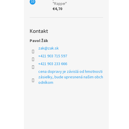
"Rapper"
€4,70
Kontakt
Pavol Žák
zak
@
zak.sk
+421 903 715 597
+421 903 233 666
cena dopravy je závislá od hmotnosti
zásielky, bude upresnená našim obch
odníkom