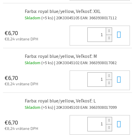
Farba: royal blue/yellow, Veľkosť: XXL
Skladom
(>5 ks)
| 20K33045105
EAN:
3663938017112
Do 
€6,70
€8,24 vrátane DPH
Farba: royal blue/yellow, Veľkosť: M
Skladom
(>5 ks)
| 20K33045102
EAN:
3663938017082
Do 
€6,70
€8,24 vrátane DPH
Farba: royal blue/yellow, Veľkosť: L
Skladom
(>5 ks)
| 20K33045103
EAN:
3663938017099
Do 
€6,70
€8,24 vrátane DPH