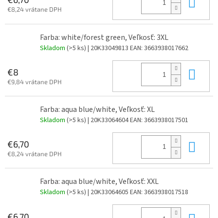
Do 
€8,24 vrátane DPH
Farba: white/forest green, Veľkosť: 3XL
Skladom
(>5 ks)
| 20K33049813
EAN:
3663938017662
Do 
€8
€9,84 vrátane DPH
Farba: aqua blue/white, Veľkosť: XL
Skladom
(>5 ks)
| 20K33064604
EAN:
3663938017501
Do 
€6,70
€8,24 vrátane DPH
Farba: aqua blue/white, Veľkosť: XXL
Skladom
(>5 ks)
| 20K33064605
EAN:
3663938017518
Do 
€6,70