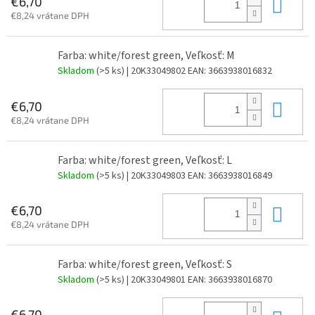
Do 
€6,70
€8,24 vrátane DPH
Farba: white/forest green, Veľkosť: M
Skladom
(>5 ks)
| 20K33049802
EAN:
3663938016832
Do 
€6,70
€8,24 vrátane DPH
Farba: white/forest green, Veľkosť: L
Skladom
(>5 ks)
| 20K33049803
EAN:
3663938016849
Do 
€6,70
€8,24 vrátane DPH
Farba: white/forest green, Veľkosť: S
Skladom
(>5 ks)
| 20K33049801
EAN:
3663938016870
€6,70