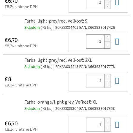
Do 
€6,70
€8,24 vrátane DPH
Farba: light grey/red, Veľkosť: S
Skladom
(>5 ks)
| 20K33034401
EAN:
3663938017426
Do 
€6,70
€8,24 vrátane DPH
Farba: light grey/red, Veľkosť: 3XL
Skladom
(>5 ks)
| 20K33034413
EAN:
3663938017778
Do 
€8
€9,84 vrátane DPH
Farba: orange/light grey, Veľkosť: XL
Skladom
(>5 ks)
| 20K33039304
EAN:
3663938017358
Do 
€6,70
€8,24 vrátane DPH