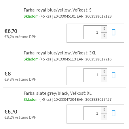
Farba: royal blue/yellow, Veľkosť: S
Skladom
(>5 ks)
| 20K33045101
EAN:
3663938017129
Do 
€6,70
€8,24 vrátane DPH
Farba: royal blue/yellow, Veľkosť: 3XL
Skladom
(>5 ks)
| 20K33045113
EAN:
3663938017716
Do 
€8
€9,84 vrátane DPH
Farba: slate grey/black, Veľkosť: XL
Skladom
(>5 ks)
| 20K33047204
EAN:
3663938017457
Do 
€6,70
€8,24 vrátane DPH