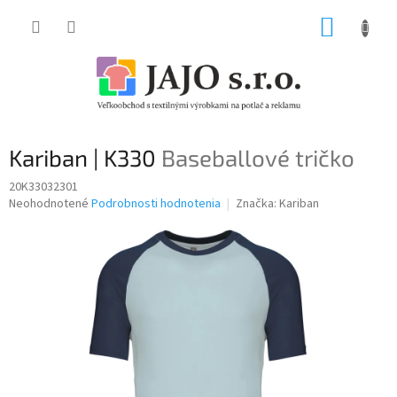
Prejsť
NÁKUP
na
obsah
KOŠÍK
Kariban | K330
Baseballové tričko
20K33032301
Priemerné
Neohodnotené
Podrobnosti hodnotenia
Značka:
Kariban
hodnotenie
produktu
je
0,0
z
5
hviezdičiek.