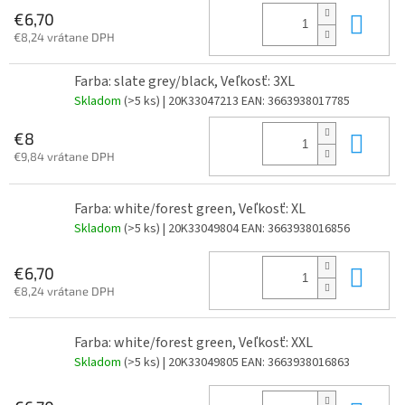
Do 
€6,70
€8,24 vrátane DPH
Farba: slate grey/black, Veľkosť: 3XL
Skladom
(>5 ks)
| 20K33047213
EAN:
3663938017785
Do 
€8
€9,84 vrátane DPH
Farba: white/forest green, Veľkosť: XL
Skladom
(>5 ks)
| 20K33049804
EAN:
3663938016856
Do 
€6,70
€8,24 vrátane DPH
Farba: white/forest green, Veľkosť: XXL
Skladom
(>5 ks)
| 20K33049805
EAN:
3663938016863