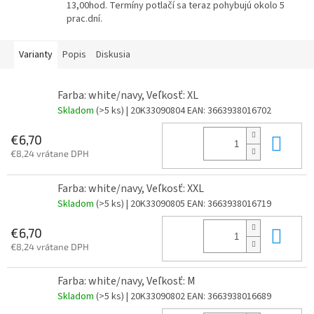
13,00hod. Termíny potlačí sa teraz pohybujú okolo 5
prac.dní.
Varianty
Popis
Diskusia
Farba: white/navy, Veľkosť: XL
Skladom
(>5 ks)
| 20K33090804
EAN:
3663938016702
Do 
€6,70
€8,24 vrátane DPH
Farba: white/navy, Veľkosť: XXL
Skladom
(>5 ks)
| 20K33090805
EAN:
3663938016719
Do 
€6,70
€8,24 vrátane DPH
Farba: white/navy, Veľkosť: M
Skladom
(>5 ks)
| 20K33090802
EAN:
3663938016689