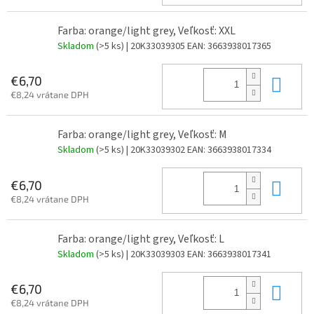
Farba: orange/light grey, Veľkosť: XXL
Skladom
(>5 ks)
| 20K33039305
EAN:
3663938017365
Do 
€6,70
€8,24 vrátane DPH
Farba: orange/light grey, Veľkosť: M
Skladom
(>5 ks)
| 20K33039302
EAN:
3663938017334
Do 
€6,70
€8,24 vrátane DPH
Farba: orange/light grey, Veľkosť: L
Skladom
(>5 ks)
| 20K33039303
EAN:
3663938017341
Do 
€6,70
€8,24 vrátane DPH