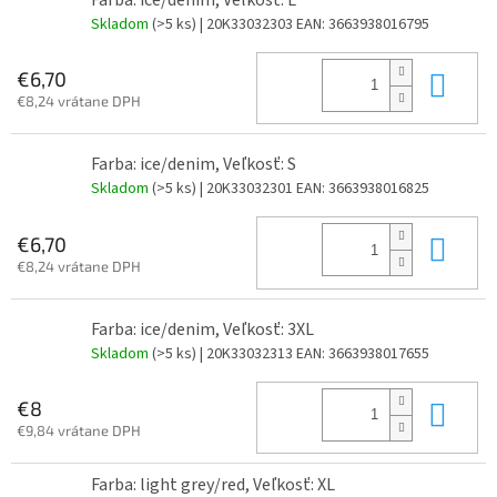
Farba: ice/denim, Veľkosť: L
Skladom
(>5 ks)
| 20K33032303
EAN:
3663938016795
Do 
€6,70
€8,24 vrátane DPH
Farba: ice/denim, Veľkosť: S
Skladom
(>5 ks)
| 20K33032301
EAN:
3663938016825
Do 
€6,70
€8,24 vrátane DPH
Farba: ice/denim, Veľkosť: 3XL
Skladom
(>5 ks)
| 20K33032313
EAN:
3663938017655
Do 
€8
€9,84 vrátane DPH
Farba: light grey/red, Veľkosť: XL