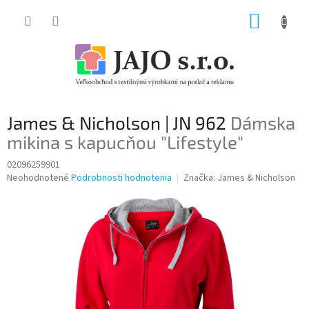
Prejsť
NÁKUP
na
obsah
KOŠÍK
James & Nicholson | JN 962
Dámska
mikina s kapucňou "Lifestyle"
02096259901
Priemerné
Neohodnotené
Podrobnosti hodnotenia
Značka:
James & Nicholson
hodnotenie
produktu
je
0,0
z
5
hviezdičiek.