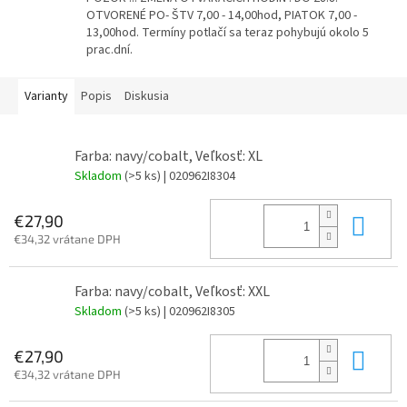
OTVORENÉ PO- ŠTV 7,00 - 14,00hod, PIATOK 7,00 -
13,00hod. Termíny potlačí sa teraz pohybujú okolo 5
prac.dní.
Varianty
Popis
Diskusia
Farba: navy/cobalt, Veľkosť: XL
Skladom
(>5 ks)
| 020962I8304
Do 
€27,90
€34,32 vrátane DPH
Farba: navy/cobalt, Veľkosť: XXL
Skladom
(>5 ks)
| 020962I8305
Do 
€27,90
€34,32 vrátane DPH