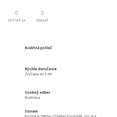
OPÝTAŤ SA
ZDIEĽAŤ
Kvalitná potlač
Rýchle doručenie
Zvyčajne do 3 dní
Osobný odber
Bratislava
Oznam
POZOR !!! ZMENA OTVÁRACÍCH HODÍN : DO 28.8.