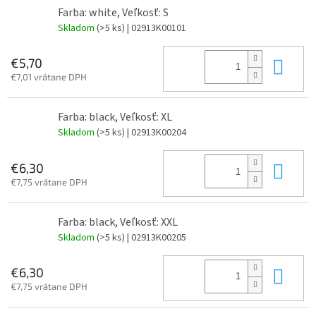
Farba: white, Veľkosť: S
Skladom
(>5 ks)
| 02913K00101
Do 
€5,70
€7,01 vrátane DPH
Farba: black, Veľkosť: XL
Skladom
(>5 ks)
| 02913K00204
Do 
€6,30
€7,75 vrátane DPH
Farba: black, Veľkosť: XXL
Skladom
(>5 ks)
| 02913K00205
Do 
€6,30
€7,75 vrátane DPH