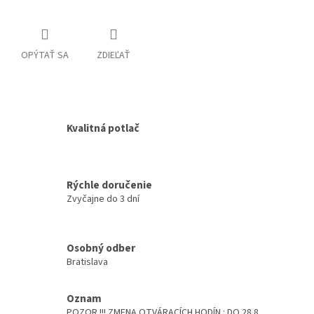
OPÝTAŤ SA
ZDIEĽAŤ
Kvalitná potlač
Rýchle doručenie
Zvyčajne do 3 dní
Osobný odber
Bratislava
Oznam
POZOR !!! ZMENA OTVÁRACÍCH HODÍN : DO 28.8.