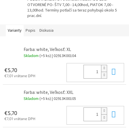
OTVORENÉ PO- ŠTV 7,00 - 14,00hod, PIATOK 7,00 -
13,00hod. Termíny potlačí sa teraz pohybujú okolo 5
prac.dní.
Varianty
Popis
Diskusia
Farba: white, Veľkosť: XL
Skladom
(>5 ks)
| 02913K00104
Do 
€5,70
€7,01 vrátane DPH
Farba: white, Veľkosť: XXL
Skladom
(>5 ks)
| 02913K00105
Do 
€5,70
€7,01 vrátane DPH