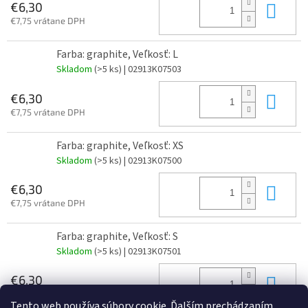
Do 
€6,30
€7,75 vrátane DPH
Farba: graphite, Veľkosť: L
Skladom
(>5 ks)
| 02913K07503
Do 
€6,30
€7,75 vrátane DPH
Farba: graphite, Veľkosť: XS
Skladom
(>5 ks)
| 02913K07500
Do 
€6,30
€7,75 vrátane DPH
Farba: graphite, Veľkosť: S
Skladom
(>5 ks)
| 02913K07501
Do 
€6,30
€7,75 vrátane DPH
Tento web používa súbory cookie. Ďalším prechádzaním