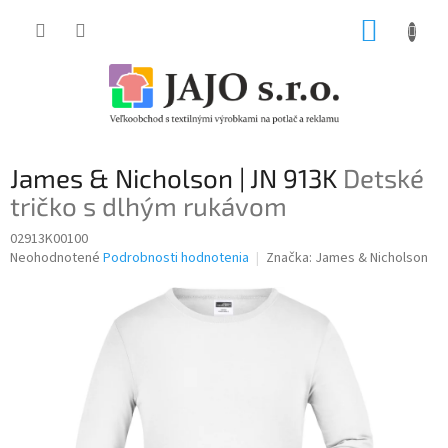
Prejsť
NÁKUP
na
obsah
KOŠÍK
James & Nicholson | JN 913K
Detské
tričko s dlhým rukávom
02913K00100
Priemerné
Neohodnotené
Podrobnosti hodnotenia
Značka:
James & Nicholson
hodnotenie
produktu
je
0,0
z
5
hviezdičiek.