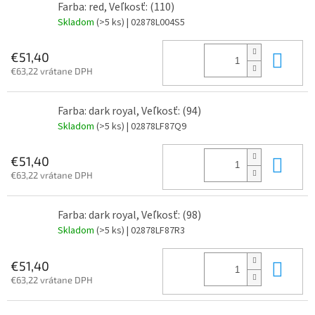
Farba: red, Veľkosť: (110)
Skladom
(>5 ks)
| 02878L004S5
Do 
€51,40
€63,22 vrátane DPH
Farba: dark royal, Veľkosť: (94)
Skladom
(>5 ks)
| 02878LF87Q9
Do 
€51,40
€63,22 vrátane DPH
Farba: dark royal, Veľkosť: (98)
Skladom
(>5 ks)
| 02878LF87R3
Do 
€51,40
€63,22 vrátane DPH