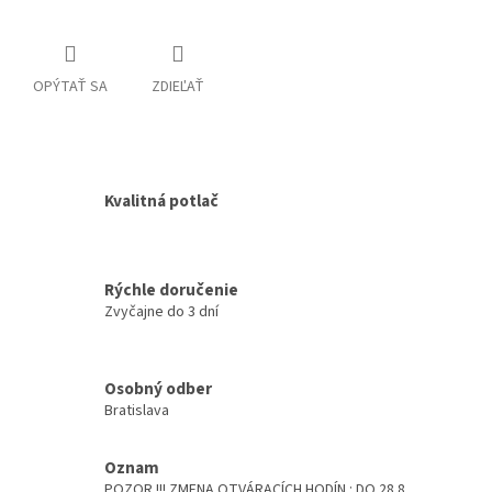
OPÝTAŤ SA
ZDIEĽAŤ
Kvalitná potlač
Rýchle doručenie
Zvyčajne do 3 dní
Osobný odber
Bratislava
Oznam
POZOR !!! ZMENA OTVÁRACÍCH HODÍN : DO 28.8.