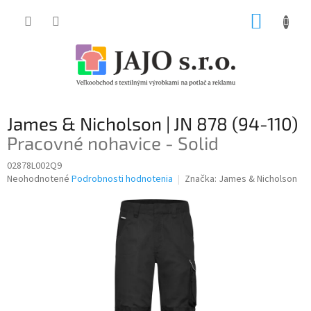
Prejsť
NÁKUP
na
obsah
KOŠÍK
James & Nicholson | JN 878 (94-110)
Pracovné nohavice - Solid
02878L002Q9
Priemerné
Neohodnotené
Podrobnosti hodnotenia
Značka:
James & Nicholson
hodnotenie
produktu
je
0,0
z
5
hviezdičiek.