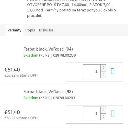
OTVORENÉ PO- ŠTV 7,00 - 14,00hod, PIATOK 7,00 -
13,00hod. Termíny potlačí sa teraz pohybujú okolo 5
prac.dní.
Varianty
Popis
Diskusia
Farba: black, Veľkosť: (94)
Skladom
(>5 ks)
| 02878L002Q9
Do 
€51,40
€63,22 vrátane DPH
Farba: black, Veľkosť: (98)
Skladom
(>5 ks)
| 02878L002R3
Do 
€51,40
€63,22 vrátane DPH