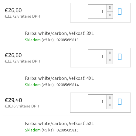
Do 
€26,60
€32,72 vrátane DPH
Farba: white/carbon, Veľkosť: 3XL
Skladom
(>5 ks)
| 020856I9813
Do 
€26,60
€32,72 vrátane DPH
Farba: white/carbon, Veľkosť: 4XL
Skladom
(>5 ks)
| 020856I9814
Do 
€29,40
€36,16 vrátane DPH
Farba: white/carbon, Veľkosť: 5XL
Skladom
(>5 ks)
| 020856I9815