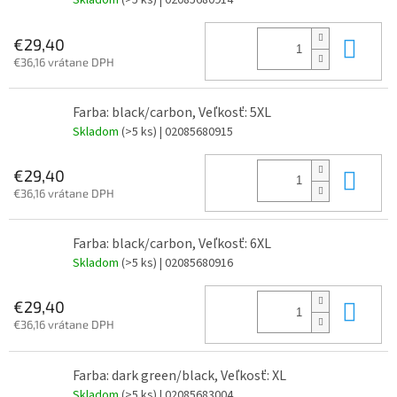
Skladom
(>5 ks)
| 02085680914
Do 
€29,40
€36,16 vrátane DPH
Farba: black/carbon, Veľkosť: 5XL
Skladom
(>5 ks)
| 02085680915
Do 
€29,40
€36,16 vrátane DPH
Farba: black/carbon, Veľkosť: 6XL
Skladom
(>5 ks)
| 02085680916
Do 
€29,40
€36,16 vrátane DPH
Farba: dark green/black, Veľkosť: XL
Skladom
(>5 ks)
| 02085683004