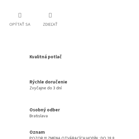
OPÝTAŤ SA
ZDIEĽAŤ
Kvalitná potlač
Rýchle doručenie
Zvyčajne do 3 dní
Osobný odber
Bratislava
Oznam
POZOR !!! ZMENA OTVÁRACÍCH HODÍN : DO 28.8.