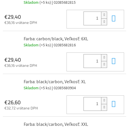
Skladom
(>5 ks)
| 02085682815
Do 
€29,40
€36,16 vrátane DPH
Farba: carbon/black, Veľkosť: 6XL
Skladom
(>5 ks)
| 02085682816
Do 
€29,40
€36,16 vrátane DPH
Farba: black/carbon, Veľkosť: XL
Skladom
(>5 ks)
| 02085680904
Do 
€26,60
€32,72 vrátane DPH
Farba: black/carbon, Veľkosť: XXL