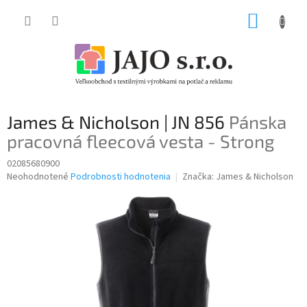
Prejsť
NÁKUP
na
obsah
KOŠÍK
James & Nicholson | JN 856
Pánska
pracovná fleecová vesta - Strong
02085680900
Priemerné
Neohodnotené
Podrobnosti hodnotenia
Značka:
James & Nicholson
hodnotenie
produktu
je
0,0
z
5
hviezdičiek.