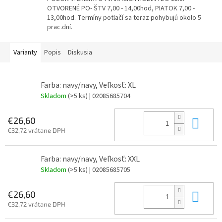
OTVORENÉ PO- ŠTV 7,00 - 14,00hod, PIATOK 7,00 -
13,00hod. Termíny potlačí sa teraz pohybujú okolo 5
prac.dní.
Varianty
Popis
Diskusia
Farba: navy/navy, Veľkosť: XL
Skladom
(>5 ks)
| 02085685704
Do 
€26,60
€32,72 vrátane DPH
Farba: navy/navy, Veľkosť: XXL
Skladom
(>5 ks)
| 02085685705
Do 
€26,60
€32,72 vrátane DPH