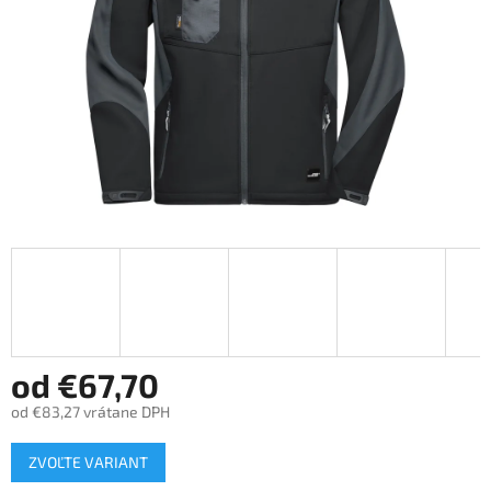
od
€67,70
od
€83,27
vrátane DPH
Jednotková
ZVOĽTE VARIANT
cena: