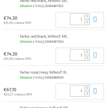
Farba: red/black, Veľkosť: 5XL
Skladom
(>5 ks)
| 02084487615
Do 
€74,30
€91,39 vrátane DPH
Farba: red/black, Veľkosť: 6XL
Skladom
(>5 ks)
| 02084487616
Do 
€74,30
€91,39 vrátane DPH
Farba: royal/navy, Veľkosť: XL
Skladom
(>5 ks)
| 02084488504
Do 
€67,70
€83,27 vrátane DPH