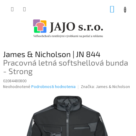
Prejsť
NÁKUP
na
obsah
KOŠÍK
James & Nicholson | JN 844
Pracovná letná softshellová bunda
- Strong
02084480800
Priemerné
Neohodnotené
Podrobnosti hodnotenia
Značka:
James & Nicholson
hodnotenie
produktu
je
0,0
z
5
hviezdičiek.