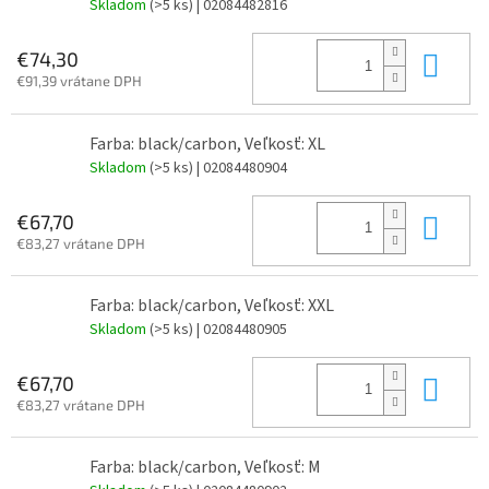
Skladom
(>5 ks)
| 02084482816
Do 
€74,30
€91,39 vrátane DPH
Farba: black/carbon, Veľkosť: XL
Skladom
(>5 ks)
| 02084480904
Do 
€67,70
€83,27 vrátane DPH
Farba: black/carbon, Veľkosť: XXL
Skladom
(>5 ks)
| 02084480905
Do 
€67,70
€83,27 vrátane DPH
Farba: black/carbon, Veľkosť: M