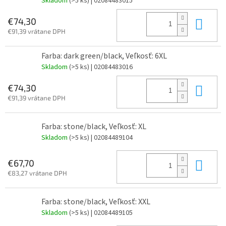
Skladom
(>5 ks)
| 02084483015
Do 
€74,30
€91,39 vrátane DPH
Farba: dark green/black, Veľkosť: 6XL
Skladom
(>5 ks)
| 02084483016
Do 
€74,30
€91,39 vrátane DPH
Farba: stone/black, Veľkosť: XL
Skladom
(>5 ks)
| 02084489104
Do 
€67,70
€83,27 vrátane DPH
Farba: stone/black, Veľkosť: XXL
Skladom
(>5 ks)
| 02084489105