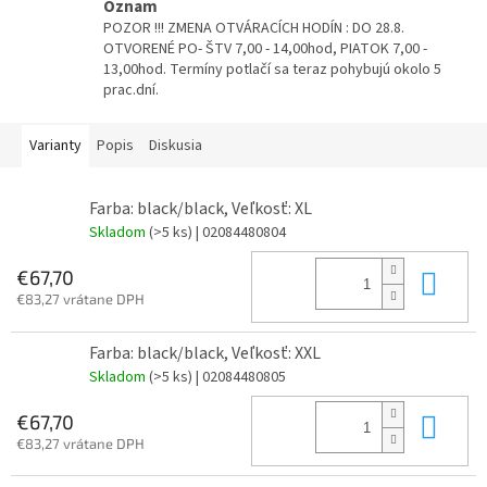
Oznam
POZOR !!! ZMENA OTVÁRACÍCH HODÍN : DO 28.8.
OTVORENÉ PO- ŠTV 7,00 - 14,00hod, PIATOK 7,00 -
13,00hod. Termíny potlačí sa teraz pohybujú okolo 5
prac.dní.
Varianty
Popis
Diskusia
Farba: black/black, Veľkosť: XL
Skladom
(>5 ks)
| 02084480804
Do 
€67,70
€83,27 vrátane DPH
Farba: black/black, Veľkosť: XXL
Skladom
(>5 ks)
| 02084480805
Do 
€67,70
€83,27 vrátane DPH