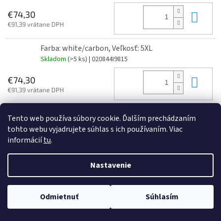
Do 
€74,30
€91,39 vrátane DPH
Farba: white/carbon, Veľkosť: 5XL
Skladom
(>5 ks)
| 020844I9815
Do 
€74,30
€91,39 vrátane DPH
Farba: white/carbon, Veľkosť: 6XL
Tento web používa súbory cookie. Ďalším prechádzaním
Skladom
(>5 ks)
| 020844I9816
tohto webu vyjadrujete súhlas s ich používaním. Viac
informácií
tu
.
Do 
€74,30
€91,39 vrátane DPH
Nastavenie
Z
Odmietnuť
Súhlasím
á
Vytvoril Shoptet
p