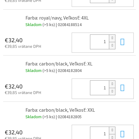
€39,85 vrátane DPH
Farba: royal/navy, Veľkosť: 4XL
Skladom
(>5 ks)
| 02084188514
Do 
€32,40
€39,85 vrátane DPH
Farba: carbon/black, Veľkosť: XL
Skladom
(>5 ks)
| 02084182804
Do 
€32,40
€39,85 vrátane DPH
Farba: carbon/black, Veľkosť: XXL
Skladom
(>5 ks)
| 02084182805
Do 
€32,40
€39,85 vrátane DPH