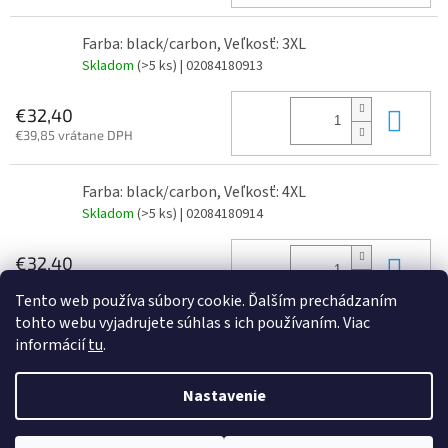
Farba: black/carbon, Veľkosť: 3XL
Skladom
(>5 ks)
| 02084180913
Do 
€32,40
€39,85 vrátane DPH
Farba: black/carbon, Veľkosť: 4XL
Skladom
(>5 ks)
| 02084180914
Do 
€32,40
€39,85 vrátane DPH
Tento web používa súbory cookie. Ďalším prechádzaním
tohto webu vyjadrujete súhlas s ich používaním. Viac
informácií
tu
.
Z
á
Nastavenie
Vytvoril Shoptet
p
ä