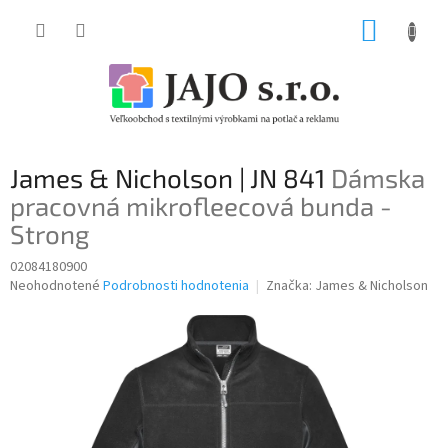
Prejsť
NÁKUP
na
obsah
KOŠÍK
James & Nicholson | JN 841
Dámska
pracovná mikrofleecová bunda -
Strong
02084180900
Priemerné
Neohodnotené
Podrobnosti hodnotenia
Značka:
James & Nicholson
hodnotenie
produktu
je
0,0
z
5
hviezdičiek.