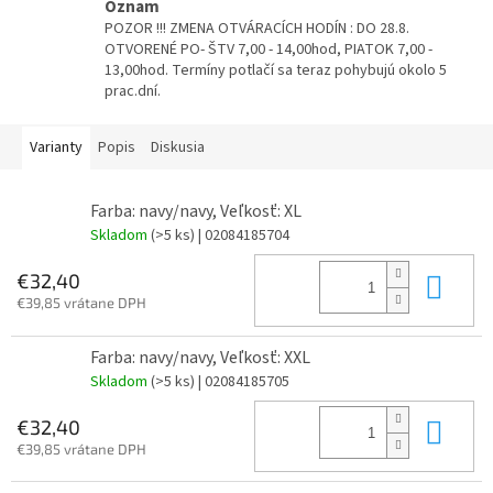
Oznam
POZOR !!! ZMENA OTVÁRACÍCH HODÍN : DO 28.8.
OTVORENÉ PO- ŠTV 7,00 - 14,00hod, PIATOK 7,00 -
13,00hod. Termíny potlačí sa teraz pohybujú okolo 5
prac.dní.
Varianty
Popis
Diskusia
Farba: navy/navy, Veľkosť: XL
Skladom
(>5 ks)
| 02084185704
Do 
€32,40
€39,85 vrátane DPH
Farba: navy/navy, Veľkosť: XXL
Skladom
(>5 ks)
| 02084185705
Do 
€32,40
€39,85 vrátane DPH