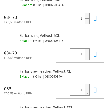
Skladom
(>5 ks)
| 02802605414
Do 
€34,70
€42,68 vrátane DPH
Farba: wine, Veľkosť: 5XL
Skladom
(>5 ks)
| 02802605415
Do 
€34,70
€42,68 vrátane DPH
Farba: grey heather, Veľkosť: XL
Skladom
(>5 ks)
| 02802603404
Do 
€33
€40,59 vrátane DPH
Farba: grey heather, Veľkosť: XXL