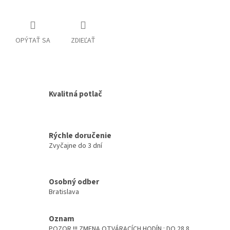
OPÝTAŤ SA
ZDIEĽAŤ
Kvalitná potlač
Rýchle doručenie
Zvyčajne do 3 dní
Osobný odber
Bratislava
Oznam
POZOR !!! ZMENA OTVÁRACÍCH HODÍN : DO 28.8.