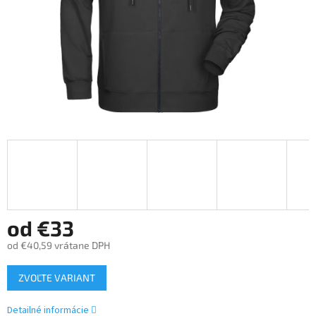
od
€33
od
€40,59
vrátane DPH
Jednotková
ZVOĽTE VARIANT
cena:
Detailné informácie