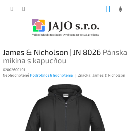
Prejsť
NÁKUP
na
obsah
KOŠÍK
James & Nicholson | JN 8026
Pánska
mikina s kapucňou
02802600101
Priemerné
Neohodnotené
Podrobnosti hodnotenia
Značka:
James & Nicholson
hodnotenie
produktu
je
0,0
z
5
hviezdičiek.