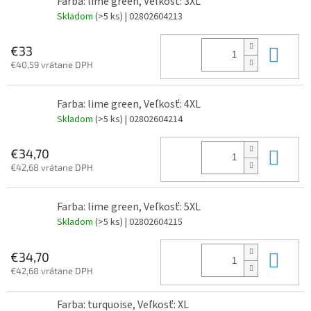
Farba: lime green, Veľkosť: 3XL
Skladom
(>5 ks)
| 02802604213
Do 
€33
€40,59 vrátane DPH
Farba: lime green, Veľkosť: 4XL
Skladom
(>5 ks)
| 02802604214
Do 
€34,70
€42,68 vrátane DPH
Farba: lime green, Veľkosť: 5XL
Skladom
(>5 ks)
| 02802604215
Do 
€34,70
€42,68 vrátane DPH
Farba: turquoise, Veľkosť: XL