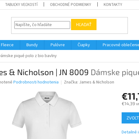
TABUĽKY VEĽKOSTÍ
OBCHODNÉ PODMIENKY
KONTAKTY
HĽADAŤ
Fleece
Bundy
Pulóvre
Čiapky
Pracovné oblečeni
Dámske piqué polo z bio bavlny
es & Nicholson | JN 8009
Dámske piqué
né
notené
Podrobnosti hodnotenia
Značka:
James & Nicholson
nie
€11
u
€14,39 v
Jednotk
ZVOĽT
cena:
iek.
Detailné 