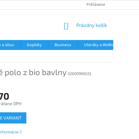
Prihlásenie
NÁKUPNÝ
Prázdny košík
KOŠÍK
e a obuv
Doplnky
Business
Uteráky a Wellness
Spo
 polo z bio bavlny
02800900101
,70
rátane DPH
ová
E VARIANT
informácie