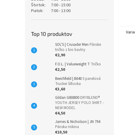
Štvrtok:
7:00 - 15:00
Piatok:
7:00 - 13:00
Varia
Top 10 produktov
SOL'S | Crusader Men
Pánske
tričko z bio bavlny
€2,90
F.O.L. | Valueweight T
Tričko
€2,50
Beechfield | B640
5 panelová
Trucker šiltovka
€3,60
Gildan GIB8800
DRYBLEND®
YOUTH JERSEY POLO SHIRT -
NEW MODEL
€4,50
James & Nicholson | JN 794
Pánska mikina
€10,50