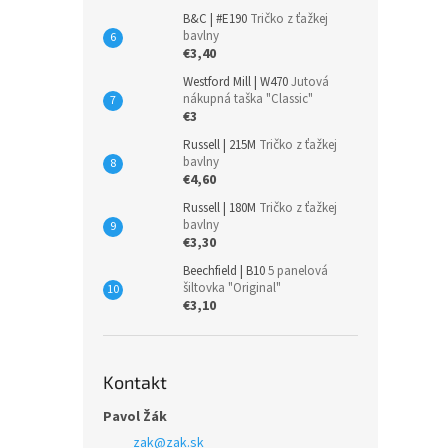
B&C | #E190
Tričko z ťažkej
bavlny
€3,40
Westford Mill | W470
Jutová
nákupná taška "Classic"
€3
Russell | 215M
Tričko z ťažkej
bavlny
€4,60
Russell | 180M
Tričko z ťažkej
bavlny
€3,30
Beechfield | B10
5 panelová
šiltovka "Original"
€3,10
Kontakt
Pavol Žák
zak
@
zak.sk