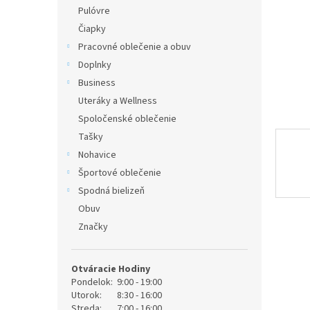
Pulóvre
Čiapky
Pracovné oblečenie a obuv
Doplnky
Business
Uteráky a Wellness
Spoločenské oblečenie
Tašky
Nohavice
Športové oblečenie
Spodná bielizeň
Obuv
Značky
Otváracie Hodiny
Pondelok:
9:00 - 19:00
Utorok:
8:30 - 16:00
Streda:
7:00 - 16:00