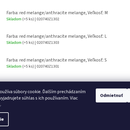
Farba: red melange/anthracite melange, Veľkosť: M
Skladom
(>5 ks)
| 020740Z1302
Farba: red melange/anthracite melange, Veľkosť: L
Skladom
(>5 ks)
| 020740Z1303
Farba: red melange/anthracite melange, Veľkosť: S
Skladom
(>5 ks)
| 020740Z1301
Farba: red melange/anthracite melange, Veľkosť: 3XL
Skladom
(>5 ks)
| 020740Z1313
oužíva súbory cookie. Ďalším prechádzaním
Odmietnuť
yjadrujete súhlas s ich používaním. Viac
u
.
ie