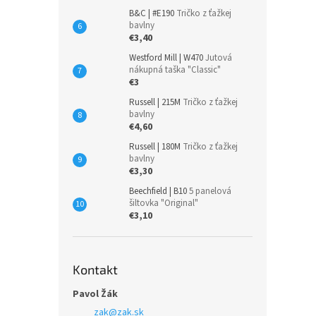
B&C | #E190
Tričko z ťažkej
bavlny
€3,40
Westford Mill | W470
Jutová
nákupná taška "Classic"
€3
Russell | 215M
Tričko z ťažkej
bavlny
€4,60
Russell | 180M
Tričko z ťažkej
bavlny
€3,30
Beechfield | B10
5 panelová
šiltovka "Original"
€3,10
Kontakt
Pavol Žák
zak
@
zak.sk