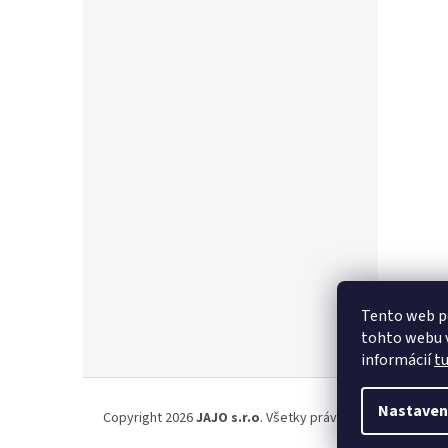
Tento web p
tohto webu v
informácií
t
Z
á
Nastaven
Copyright 2026
JAJO s.r.o
. Všetky práva vyhradené.
p