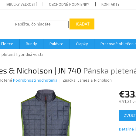
TABUĽKY VEĽKOSTÍ
OBCHODNÉ PODMIENKY
KONTAKTY
HĽADAŤ
Fleece
Bundy
Pulóvre
Čiapky
Pracovné oblečeni
 pletená hybridná vesta
s & Nicholson | JN 740
Pánska pletená
né
notené
Podrobnosti hodnotenia
Značka:
James & Nicholson
nie
€33
u
€41,21 v
Jednotk
ZVOĽT
cena:
iek.
Detailné 