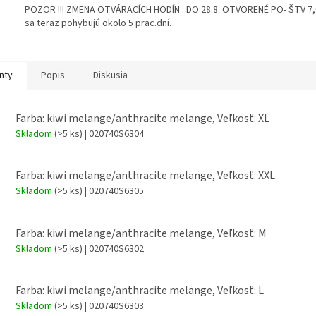
POZOR !!! ZMENA OTVÁRACÍCH HODÍN : DO 28.8. OTVORENÉ PO- ŠTV 7,00
sa teraz pohybujú okolo 5 prac.dní.
nty
Popis
Diskusia
Farba: kiwi melange/anthracite melange, Veľkosť: XL
Skladom
(>5 ks)
| 020740S6304
Farba: kiwi melange/anthracite melange, Veľkosť: XXL
Skladom
(>5 ks)
| 020740S6305
Farba: kiwi melange/anthracite melange, Veľkosť: M
Skladom
(>5 ks)
| 020740S6302
Farba: kiwi melange/anthracite melange, Veľkosť: L
Skladom
(>5 ks)
| 020740S6303