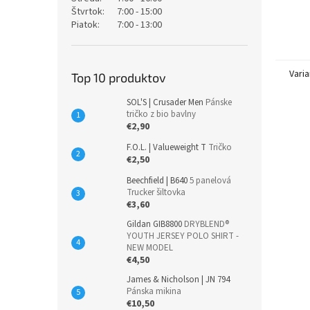
Štvrtok:
7:00 - 15:00
Piatok:
7:00 - 13:00
Varia
Top 10 produktov
SOL'S | Crusader Men
Pánske
tričko z bio bavlny
€2,90
F.O.L. | Valueweight T
Tričko
€2,50
Beechfield | B640
5 panelová
Trucker šiltovka
€3,60
Gildan GIB8800
DRYBLEND®
YOUTH JERSEY POLO SHIRT -
NEW MODEL
€4,50
James & Nicholson | JN 794
Pánska mikina
€10,50