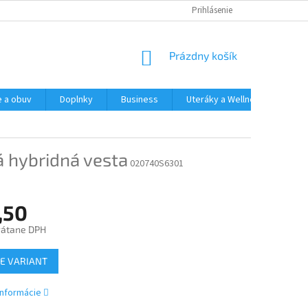
Prihlásenie
NÁKUPNÝ
Prázdny košík
KOŠÍK
e a obuv
Doplnky
Business
Uteráky a Wellness
Spo
 hybridná vesta
020740S6301
,50
rátane DPH
ová
E VARIANT
informácie