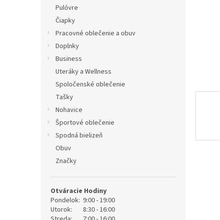
Pulóvre
Čiapky
Pracovné oblečenie a obuv
Doplnky
Business
Uteráky a Wellness
Spoločenské oblečenie
Tašky
Nohavice
Športové oblečenie
Spodná bielizeň
Obuv
Značky
Otváracie Hodiny
Pondelok:
9:00 - 19:00
Utorok:
8:30 - 16:00
Streda:
7:00 - 16:00