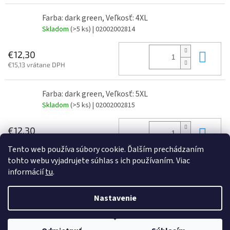
Farba: dark green, Veľkosť: 4XL
Skladom
(>5 ks)
| 02002002814
Do 
€12,30
€15,13 vrátane DPH
Farba: dark green, Veľkosť: 5XL
Skladom
(>5 ks)
| 02002002815
Do 
€12,30
€15,13 vrátane DPH
Tento web používa súbory cookie. Ďalším prechádzaním
tohto webu vyjadrujete súhlas s ich používaním. Viac
informácií
tu
.
Z
á
Nastavenie
Vytvoril Shoptet
p
ä
t