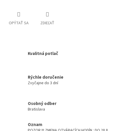
OPÝTAŤ SA
ZDIEĽAŤ
Kvalitná potlač
Rýchle doručenie
Zvyčajne do 3 dní
Osobný odber
Bratislava
Oznam
POZOR !!! ZMENA OTVÁRACÍCH HODÍN : DO 28.8.