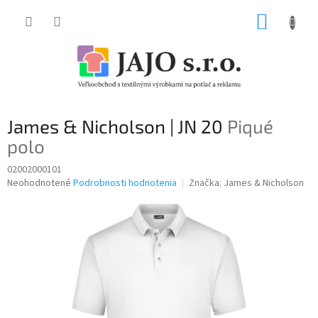
Prejsť
NÁKUP
na
obsah
KOŠÍK
James & Nicholson | JN 20
Piqué
polo
02002000101
Priemerné
Neohodnotené
Podrobnosti hodnotenia
Značka:
James & Nicholson
hodnotenie
produktu
je
0,0
z
5
hviezdičiek.