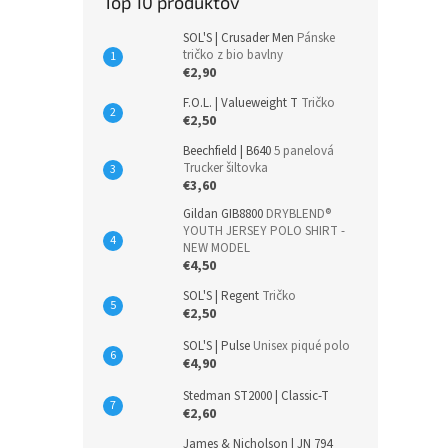
Top 10 produktov
SOL'S | Crusader Men
Pánske
tričko z bio bavlny
€2,90
F.O.L. | Valueweight T
Tričko
€2,50
Beechfield | B640
5 panelová
Trucker šiltovka
€3,60
Gildan GIB8800
DRYBLEND®
YOUTH JERSEY POLO SHIRT -
NEW MODEL
€4,50
SOL'S | Regent
Tričko
€2,50
SOL'S | Pulse
Unisex piqué polo
€4,90
Stedman ST2000 | Classic-T
€2,60
James & Nicholson | JN 794