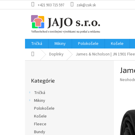
Prejsť
+421 903 715 597
zak@zak.sk
na
obsah
Tričká
Mikiny
Polokošele
Košele
Domov
Doplnky
James & Nicholson | JN 1901
Fle
B
Jame
o
Preskočiť
č
Priemer
Neohod
Kategórie
kategórie
n
hodnote
ý
produkt
Tričká
p
je
Mikiny
0,0
a
z
Polokošele
n
5
e
Košele
hviezdič
l
Fleece
Bundy