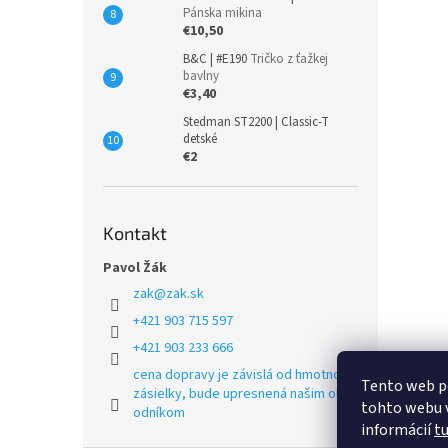
Pánska mikina
€10,50
B&C | #E190
Tričko z ťažkej
bavlny
€3,40
Stedman ST2200 | Classic-T
detské
€2
Kontakt
Pavol Žák
zak
@
zak.sk
+421 903 715 597
+421 903 233 666
cena dopravy je závislá od hmotnosti
Tento web p
zásielky, bude upresnená našim obch
tohto webu v
odníkom
informácií
t