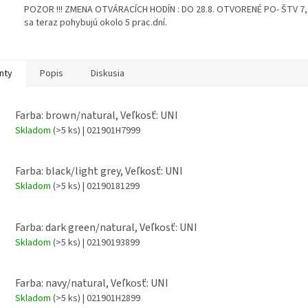
POZOR !!! ZMENA OTVÁRACÍCH HODÍN : DO 28.8. OTVORENÉ PO- ŠTV 7,00
sa teraz pohybujú okolo 5 prac.dní.
nty
Popis
Diskusia
Farba: brown/natural, Veľkosť: UNI
Skladom
(>5 ks)
| 021901H7999
Farba: black/light grey, Veľkosť: UNI
Skladom
(>5 ks)
| 02190181299
Farba: dark green/natural, Veľkosť: UNI
Skladom
(>5 ks)
| 02190193899
Farba: navy/natural, Veľkosť: UNI
Skladom
(>5 ks)
| 021901H2899