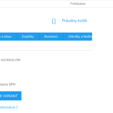
Prihlásenie
NÁKUPNÝ
Prázdny košík
KOŠÍK
e a obuv
Doplnky
Business
Uteráky a Wellness
Spo
02190181299
átane DPH
ová
E VARIANT
informácie