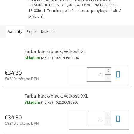
OTVORENÉ PO- ŠTV 7,00 - 14,00hod, PIATOK 7,00 -
13,00hod. Termíny potlačí sa teraz pohybujú okolo 5
prac.dní.
Varianty
Popis
Diskusia
Farba: black/black, Veľkosť: XL
Skladom
(>5 ks)
| 02120680804
Do 
€34,30
€42,19 vrátane DPH
Farba: black/black, Veľkosť: XXL
Skladom
(>5 ks)
| 02120680805
Do 
€34,30
€42,19 vrátane DPH