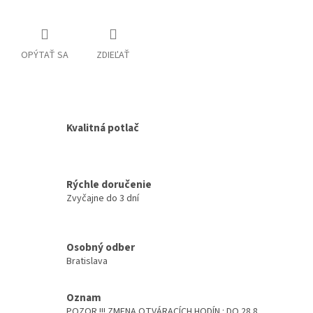
OPÝTAŤ SA
ZDIEĽAŤ
Kvalitná potlač
Rýchle doručenie
Zvyčajne do 3 dní
Osobný odber
Bratislava
Oznam
POZOR !!! ZMENA OTVÁRACÍCH HODÍN : DO 28.8.