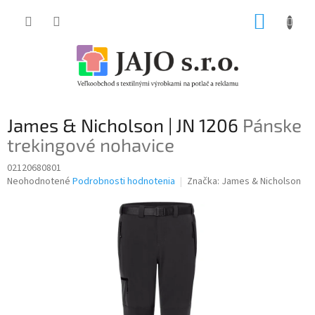
Prejsť
NÁKUP
na
obsah
KOŠÍK
James & Nicholson | JN 1206
Pánske
trekingové nohavice
02120680801
Priemerné
Neohodnotené
Podrobnosti hodnotenia
Značka:
James & Nicholson
hodnotenie
produktu
je
0,0
z
5
hviezdičiek.