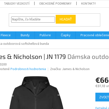
TABUĽKY VEĽKOSTÍ
OBCHODNÉ PODMIENKY
KONTAKTY
HĽADAŤ
Fleece
Bundy
Pulóvre
Čiapky
Pracovné oblečeni
a outdoorová softshellová bunda
s & Nicholson | JN 1179
Dámska outdoo
0200
né
notené
Podrobnosti hodnotenia
Značka:
James & Nicholson
nie
€66
u
€81,18 v
Jednotk
ZVOĽT
cena:
iek.
Detailné 