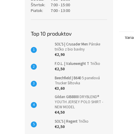
Štvrtok:
7:00 - 15:00
Piatok:
7:00 - 13:00
Top 10 produktov
Varia
SOL'S | Crusader Men
Pánske
tričko z bio bavlny
€2,90
F.O.L. | Valueweight T
Tričko
€2,50
Beechfield | B640
5 panelová
Trucker šiltovka
€3,60
Gildan GIB8800
DRYBLEND®
YOUTH JERSEY POLO SHIRT -
NEW MODEL
€4,50
SOL'S | Regent
Tričko
€2,50