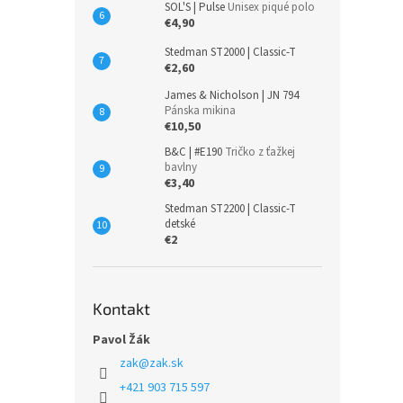
SOL'S | Pulse
Unisex piqué polo
€4,90
Stedman ST2000 | Classic-T
€2,60
James & Nicholson | JN 794
Pánska mikina
€10,50
B&C | #E190
Tričko z ťažkej
bavlny
€3,40
Stedman ST2200 | Classic-T
detské
€2
Kontakt
Pavol Žák
zak
@
zak.sk
+421 903 715 597