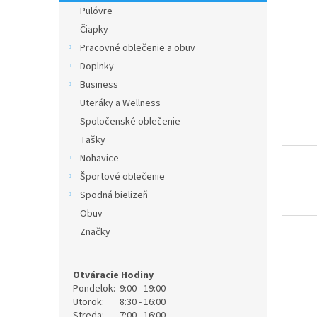
Pulóvre
Čiapky
Pracovné oblečenie a obuv
Doplnky
Business
Uteráky a Wellness
Spoločenské oblečenie
Tašky
Nohavice
Športové oblečenie
Spodná bielizeň
Obuv
Značky
Otváracie Hodiny
Pondelok:
9:00 - 19:00
Utorok:
8:30 - 16:00
Streda:
7:00 - 16:00