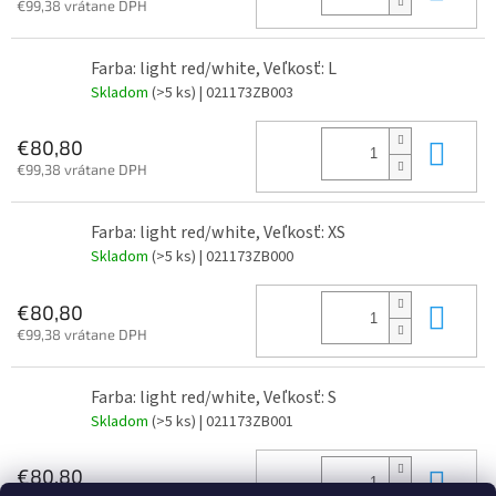
€99,38 vrátane DPH
Farba: light red/white, Veľkosť: L
Skladom
(>5 ks)
| 021173ZB003
Do 
€80,80
€99,38 vrátane DPH
Farba: light red/white, Veľkosť: XS
Skladom
(>5 ks)
| 021173ZB000
Do 
€80,80
€99,38 vrátane DPH
Farba: light red/white, Veľkosť: S
Skladom
(>5 ks)
| 021173ZB001
Do 
€80,80