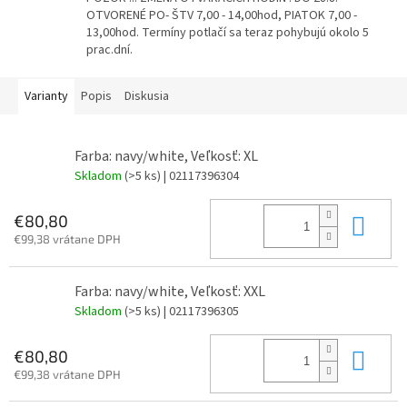
OTVORENÉ PO- ŠTV 7,00 - 14,00hod, PIATOK 7,00 -
13,00hod. Termíny potlačí sa teraz pohybujú okolo 5
prac.dní.
Varianty
Popis
Diskusia
Farba: navy/white, Veľkosť: XL
Skladom
(>5 ks)
| 02117396304
Do 
€80,80
€99,38 vrátane DPH
Farba: navy/white, Veľkosť: XXL
Skladom
(>5 ks)
| 02117396305
Do 
€80,80
€99,38 vrátane DPH