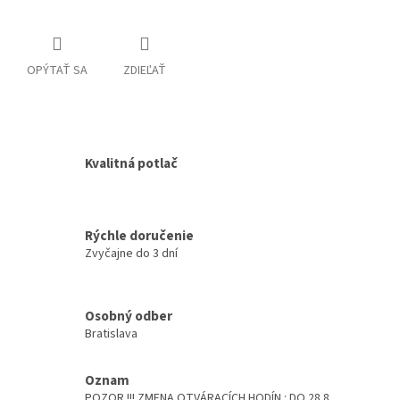
OPÝTAŤ SA
ZDIEĽAŤ
Kvalitná potlač
Rýchle doručenie
Zvyčajne do 3 dní
Osobný odber
Bratislava
Oznam
POZOR !!! ZMENA OTVÁRACÍCH HODÍN : DO 28.8.