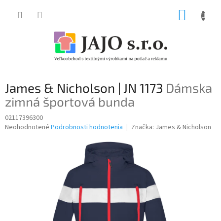
Prejsť
NÁKUP
na
obsah
KOŠÍK
James & Nicholson | JN 1173
Dámska
zimná športová bunda
02117396300
Priemerné
Neohodnotené
Podrobnosti hodnotenia
Značka:
James & Nicholson
hodnotenie
produktu
je
0,0
z
5
hviezdičiek.