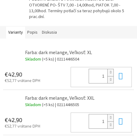
OTVORENÉ PO- ŠTV 7,00 - 14,00hod, PIATOK 7,00 -
13,00hod. Termíny potlačí sa teraz pohybujú okolo 5
prac.dní.
Varianty
Popis
Diskusia
Farba: dark melange, Veľkosť: XL
Skladom
(>5 ks)
| 021144I6504
Do 
€42,90
€52,77 vrátane DPH
Farba: dark melange, Veľkosť: XXL
Skladom
(>5 ks)
| 021144I6505
Do 
€42,90
€52,77 vrátane DPH