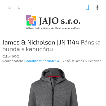
Prejsť
NÁKUP
na
obsah
KOŠÍK
James & Nicholson | JN 1144
Pánska
bunda s kapucňou
021144I6501
Priemerné
Neohodnotené
Podrobnosti hodnotenia
Značka:
James & Nicholson
hodnotenie
produktu
je
0,0
z
5
hviezdičiek.