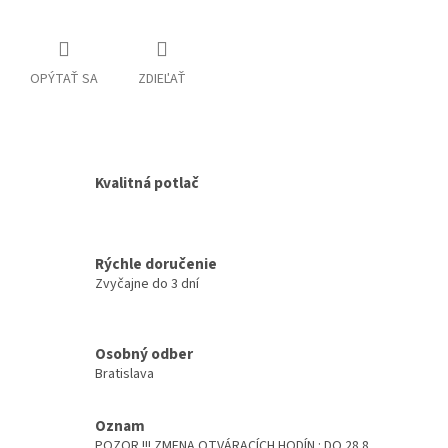
OPÝTAŤ SA
ZDIEĽAŤ
Kvalitná potlač
Rýchle doručenie
Zvyčajne do 3 dní
Osobný odber
Bratislava
Oznam
POZOR !!! ZMENA OTVÁRACÍCH HODÍN : DO 28.8.