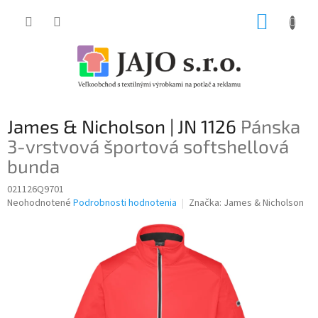
Prejsť
NÁKUP
na
obsah
KOŠÍK
James & Nicholson | JN 1126
Pánska
3-vrstvová športová softshellová
bunda
021126Q9701
Priemerné
Neohodnotené
Podrobnosti hodnotenia
Značka:
James & Nicholson
hodnotenie
produktu
je
0,0
z
5
hviezdičiek.