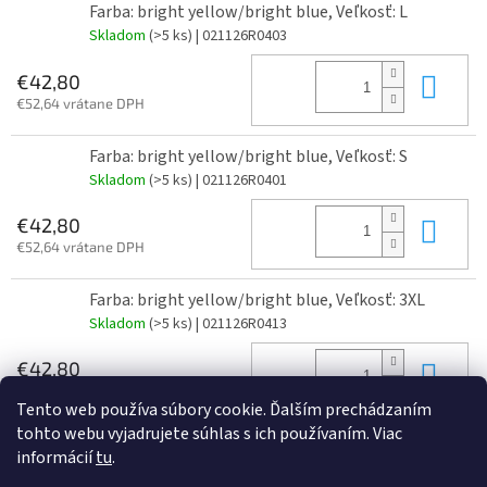
Farba: bright yellow/bright blue, Veľkosť: L
Skladom
(>5 ks)
| 021126R0403
Do 
€42,80
€52,64 vrátane DPH
Farba: bright yellow/bright blue, Veľkosť: S
Skladom
(>5 ks)
| 021126R0401
Do 
€42,80
€52,64 vrátane DPH
Farba: bright yellow/bright blue, Veľkosť: 3XL
Skladom
(>5 ks)
| 021126R0413
Do 
€42,80
€52,64 vrátane DPH
Tento web používa súbory cookie. Ďalším prechádzaním
tohto webu vyjadrujete súhlas s ich používaním. Viac
informácií
tu
.
Z