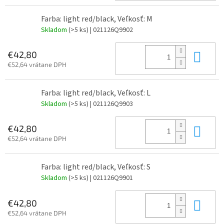
Farba: light red/black, Veľkosť: M
Skladom
(>5 ks)
| 021126Q9902
Do 
€42,80
€52,64 vrátane DPH
Farba: light red/black, Veľkosť: L
Skladom
(>5 ks)
| 021126Q9903
Do 
€42,80
€52,64 vrátane DPH
Farba: light red/black, Veľkosť: S
Skladom
(>5 ks)
| 021126Q9901
Do 
€42,80
€52,64 vrátane DPH