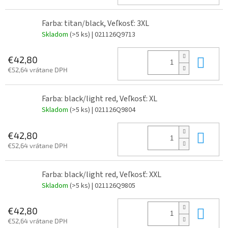
Farba: titan/black, Veľkosť: 3XL
Skladom
(>5 ks)
| 021126Q9713
Do 
€42,80
€52,64 vrátane DPH
Farba: black/light red, Veľkosť: XL
Skladom
(>5 ks)
| 021126Q9804
Do 
€42,80
€52,64 vrátane DPH
Farba: black/light red, Veľkosť: XXL
Skladom
(>5 ks)
| 021126Q9805
Do 
€42,80
€52,64 vrátane DPH