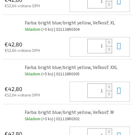
Do 
€52,64 vrátane DPH
Farba: bright blue/bright yellow, Veľkosť: XL
Skladom
(>5 ks)
| 021126R0304
Do 
€42,80
€52,64 vrátane DPH
Farba: bright blue/bright yellow, Veľkosť: XXL
Skladom
(>5 ks)
| 021126R0305
Do 
€42,80
€52,64 vrátane DPH
Farba: bright blue/bright yellow, Veľkosť: M
Skladom
(>5 ks)
| 021126R0302
Do 
€42,80