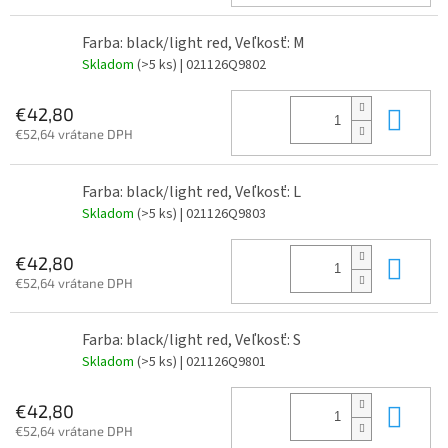
Farba: black/light red, Veľkosť: M
Skladom
(>5 ks)
| 021126Q9802
Do 
€42,80
€52,64 vrátane DPH
Farba: black/light red, Veľkosť: L
Skladom
(>5 ks)
| 021126Q9803
Do 
€42,80
€52,64 vrátane DPH
Farba: black/light red, Veľkosť: S
Skladom
(>5 ks)
| 021126Q9801
Do 
€42,80
€52,64 vrátane DPH