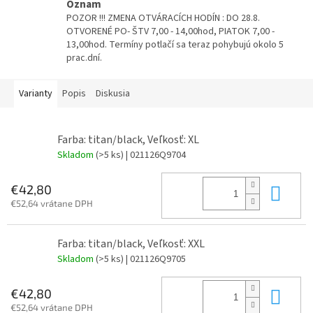
Oznam
POZOR !!! ZMENA OTVÁRACÍCH HODÍN : DO 28.8.
OTVORENÉ PO- ŠTV 7,00 - 14,00hod, PIATOK 7,00 -
13,00hod. Termíny potlačí sa teraz pohybujú okolo 5
prac.dní.
Varianty
Popis
Diskusia
Farba: titan/black, Veľkosť: XL
Skladom
(>5 ks)
| 021126Q9704
Do 
€42,80
€52,64 vrátane DPH
Farba: titan/black, Veľkosť: XXL
Skladom
(>5 ks)
| 021126Q9705
Do 
€42,80
€52,64 vrátane DPH