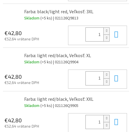
Farba: black/light red, Veľkosť: 3XL
Skladom
(>5 ks)
| 021126Q9813
Do 
€42,80
€52,64 vrátane DPH
Farba: light red/black, Veľkosť: XL
Skladom
(>5 ks)
| 021126Q9904
Do 
€42,80
€52,64 vrátane DPH
Farba: light red/black, Veľkosť: XXL
Skladom
(>5 ks)
| 021126Q9905
Do 
€42,80
€52,64 vrátane DPH