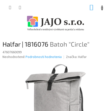
Prejsť
NÁKUP
na
obsah
KOŠÍK
Halfar | 1816076
Batoh "Circle"
47607660099
Priemerné
Neohodnotené
Podrobnosti hodnotenia
Značka:
Halfar
hodnotenie
produktu
je
0,0
z
5
hviezdičiek.