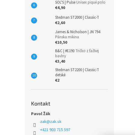
SOL'S | Pulse
Unisex piqué polo
€4,90
Stedman ST2000 | Classic-T
€2,60
James & Nicholson | JN 794
Pánska mikina
€10,50
B&C | #E190
Tričko z ťažkej
bavlny
€3,40
Stedman ST2200 | Classic-T
detské
€2
Kontakt
Pavol Žák
zak
@
zak.sk
+421 903 715 597