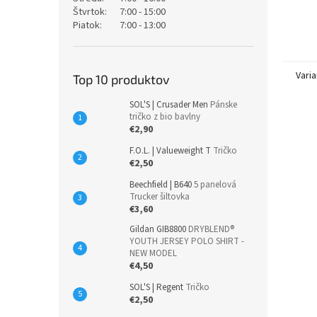
Štvrtok:
7:00 - 15:00
Piatok:
7:00 - 13:00
Varia
Top 10 produktov
SOL'S | Crusader Men
Pánske
tričko z bio bavlny
€2,90
F.O.L. | Valueweight T
Tričko
€2,50
Beechfield | B640
5 panelová
Trucker šiltovka
€3,60
Gildan GIB8800
DRYBLEND®
YOUTH JERSEY POLO SHIRT -
NEW MODEL
€4,50
SOL'S | Regent
Tričko
€2,50