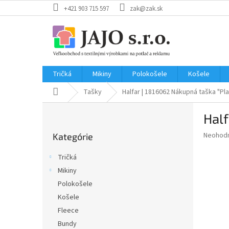
Prejsť
+421 903 715 597
zak@zak.sk
na
obsah
Tričká
Mikiny
Polokošele
Košele
Domov
Tašky
Halfar | 1816062
Nákupná taška "Pla
B
Half
o
Preskočiť
č
Priemer
Neohod
Kategórie
kategórie
n
hodnote
ý
produkt
Tričká
p
je
Mikiny
0,0
a
z
Polokošele
n
5
e
Košele
hviezdič
l
Fleece
Bundy