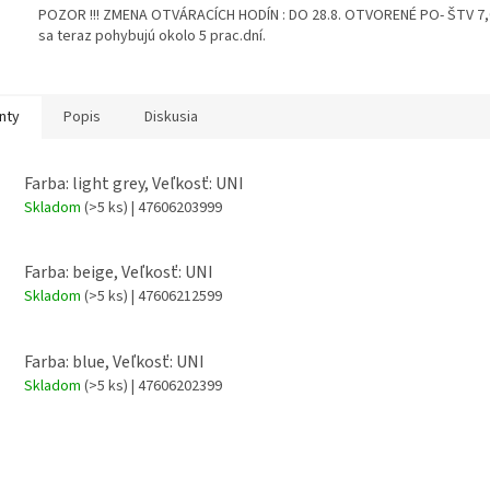
POZOR !!! ZMENA OTVÁRACÍCH HODÍN : DO 28.8. OTVORENÉ PO- ŠTV 7,00
sa teraz pohybujú okolo 5 prac.dní.
nty
Popis
Diskusia
Farba: light grey, Veľkosť: UNI
Skladom
(>5 ks)
| 47606203999
Farba: beige, Veľkosť: UNI
Skladom
(>5 ks)
| 47606212599
Farba: blue, Veľkosť: UNI
Skladom
(>5 ks)
| 47606202399