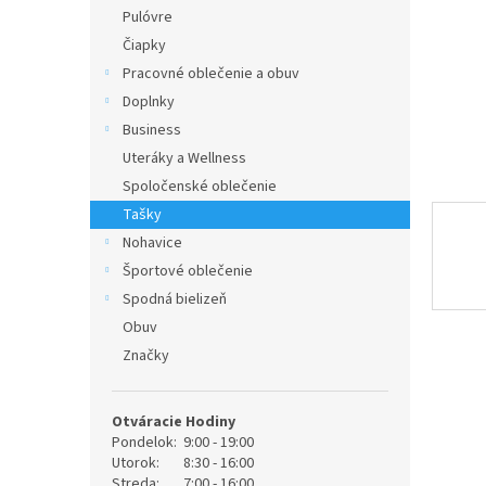
Pulóvre
Čiapky
Pracovné oblečenie a obuv
Doplnky
Business
Uteráky a Wellness
Spoločenské oblečenie
Tašky
Nohavice
Športové oblečenie
Spodná bielizeň
Obuv
Značky
Otváracie Hodiny
Pondelok:
9:00 - 19:00
Utorok:
8:30 - 16:00
Streda:
7:00 - 16:00