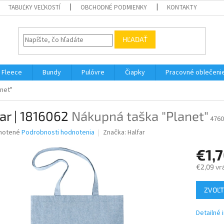
TABUĽKY VEĽKOSTÍ
OBCHODNÉ PODMIENKY
KONTAKTY
HĽADAŤ
Fleece
Bundy
Pulóvre
Čiapky
Pracovné oblečeni
net"
ar | 1816062
Nákupná taška "Planet"
4760
né
notené
Podrobnosti hodnotenia
Značka:
Halfar
nie
€1,
u
€2,09 vr
Jednotk
ZVOĽT
cena:
iek.
Detailné 