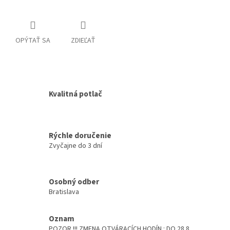
OPÝTAŤ SA
ZDIEĽAŤ
Kvalitná potlač
Rýchle doručenie
Zvyčajne do 3 dní
Osobný odber
Bratislava
Oznam
POZOR !!! ZMENA OTVÁRACÍCH HODÍN : DO 28.8.