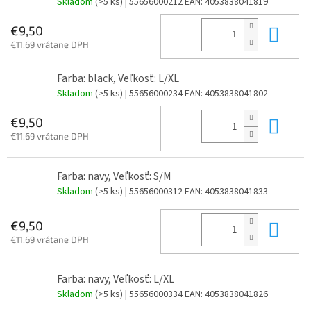
Skladom
(>5 ks)
| 55656000212
EAN:
4053838041819
Do 
€9,50
€11,69 vrátane DPH
Farba: black, Veľkosť: L/XL
Skladom
(>5 ks)
| 55656000234
EAN:
4053838041802
Do 
€9,50
€11,69 vrátane DPH
Farba: navy, Veľkosť: S/M
Skladom
(>5 ks)
| 55656000312
EAN:
4053838041833
Do 
€9,50
€11,69 vrátane DPH
Farba: navy, Veľkosť: L/XL
Skladom
(>5 ks)
| 55656000334
EAN:
4053838041826