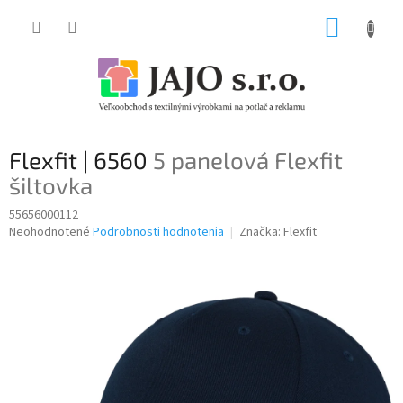
Prejsť
NÁKUP
na
obsah
KOŠÍK
Flexfit | 6560
5 panelová Flexfit
šiltovka
55656000112
Priemerné
Neohodnotené
Podrobnosti hodnotenia
Značka:
Flexfit
hodnotenie
produktu
je
0,0
z
5
hviezdičiek.