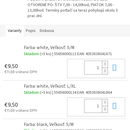
OTVORENÉ PO- ŠTV 7,00 - 14,00hod, PIATOK 7,00 -
13,00hod. Termíny potlačí sa teraz pohybujú okolo 5
prac.dní.
Varianty
Popis
Diskusia
Farba: white, Veľkosť: S/M
Skladom
(>5 ks)
| 55656000112
EAN:
4053838041871
Do 
€9,50
€11,69 vrátane DPH
Farba: white, Veľkosť: L/XL
Skladom
(>5 ks)
| 55656000134
EAN:
4053838041864
Do 
€9,50
€11,69 vrátane DPH
Farba: black, Veľkosť: S/M