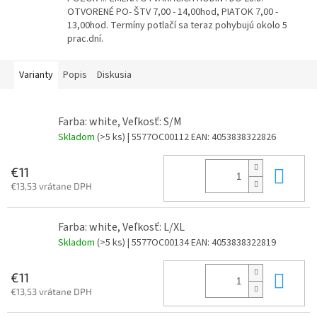
OTVORENÉ PO- ŠTV 7,00 - 14,00hod, PIATOK 7,00 -
13,00hod. Termíny potlačí sa teraz pohybujú okolo 5
prac.dní.
Varianty
Popis
Diskusia
Farba: white, Veľkosť: S/M
Skladom
(>5 ks)
| 5577OC00112
EAN:
4053838322826
Do 
€11
€13,53 vrátane DPH
Farba: white, Veľkosť: L/XL
Skladom
(>5 ks)
| 5577OC00134
EAN:
4053838322819
Do 
€11
€13,53 vrátane DPH