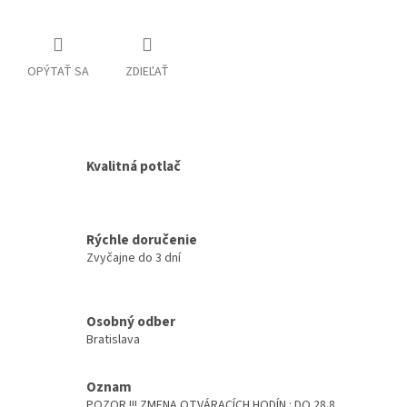
OPÝTAŤ SA
ZDIEĽAŤ
Kvalitná potlač
Rýchle doručenie
Zvyčajne do 3 dní
Osobný odber
Bratislava
Oznam
POZOR !!! ZMENA OTVÁRACÍCH HODÍN : DO 28.8.