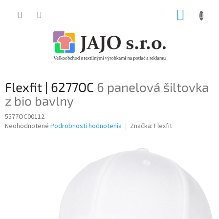
Prejsť
NÁKUP
na
obsah
KOŠÍK
Flexfit | 6277OC
6 panelová šiltovka
z bio bavlny
5577OC00112
Priemerné
Neohodnotené
Podrobnosti hodnotenia
Značka:
Flexfit
hodnotenie
produktu
je
0,0
z
5
hviezdičiek.