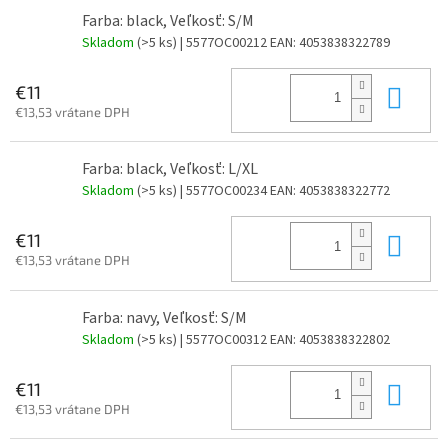
Farba: black, Veľkosť: S/M
Skladom
(>5 ks)
| 5577OC00212
EAN:
4053838322789
Do 
€11
€13,53 vrátane DPH
Farba: black, Veľkosť: L/XL
Skladom
(>5 ks)
| 5577OC00234
EAN:
4053838322772
Do 
€11
€13,53 vrátane DPH
Farba: navy, Veľkosť: S/M
Skladom
(>5 ks)
| 5577OC00312
EAN:
4053838322802
Do 
€11
€13,53 vrátane DPH