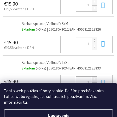
Do 
€15,90
€19,56 vrátane DPH
Farba: spruce, Veľkosť: S/M
Skladom
(>5 ks)
| 550180X8012
EAN:
4065812129826
Do 
€15,90
€19,56 vrátane DPH
Farba: spruce, Veľkosť: L/XL
Skladom
(>5 ks)
| 550180X8034
EAN:
4065812129833
Do 
€15,90
€19,56 vrátane DPH
Tento web používa súbory cookie. Ďalším prechádzaním
tohto webu vyjadrujete súhlas s ich používaním. Viac
informácií
tu
.
Z
á
Nastavenie