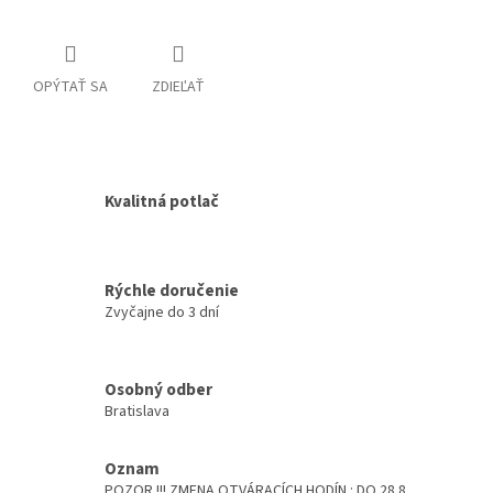
OPÝTAŤ SA
ZDIEĽAŤ
Kvalitná potlač
Rýchle doručenie
Zvyčajne do 3 dní
Osobný odber
Bratislava
Oznam
POZOR !!! ZMENA OTVÁRACÍCH HODÍN : DO 28.8.