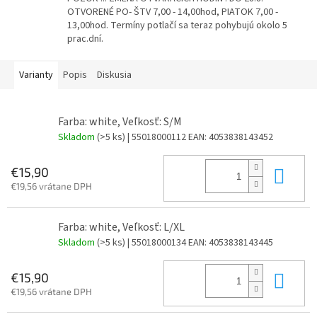
OTVORENÉ PO- ŠTV 7,00 - 14,00hod, PIATOK 7,00 -
13,00hod. Termíny potlačí sa teraz pohybujú okolo 5
prac.dní.
Varianty
Popis
Diskusia
Farba: white, Veľkosť: S/M
Skladom
(>5 ks)
| 55018000112
EAN:
4053838143452
Do 
€15,90
€19,56 vrátane DPH
Farba: white, Veľkosť: L/XL
Skladom
(>5 ks)
| 55018000134
EAN:
4053838143445
Do 
€15,90
€19,56 vrátane DPH