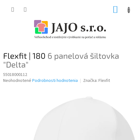
Prejsť
NÁKUP
na
obsah
KOŠÍK
Flexfit | 180
6 panelová šiltovka
"Delta"
55018000112
Priemerné
Neohodnotené
Podrobnosti hodnotenia
Značka:
Flexfit
hodnotenie
produktu
je
0,0
z
5
hviezdičiek.