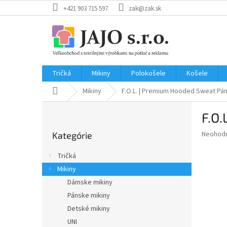
Prejsť
+421 903 715 597
zak@zak.sk
na
obsah
Tričká
Mikiny
Polokošele
Košele
Domov
Mikiny
F.O.L. | Premium Hooded Sweat
Pán
B
F.O
o
Preskočiť
č
Priemer
Neohod
Kategórie
kategórie
n
hodnote
ý
produkt
Tričká
p
je
Mikiny
0,0
a
z
Dámske mikiny
n
5
e
Pánske mikiny
hviezdič
l
Detské mikiny
UNI