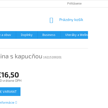
Prihlásenie
NÁKUPNÝ
Prázdny košík
KOŠÍK
e a obuv
Doplnky
Business
Uteráky a Wellness
Spo
ina s kapucňou
16215200201
€16,50
0
vrátane DPH
ová
E VARIANT
informácie