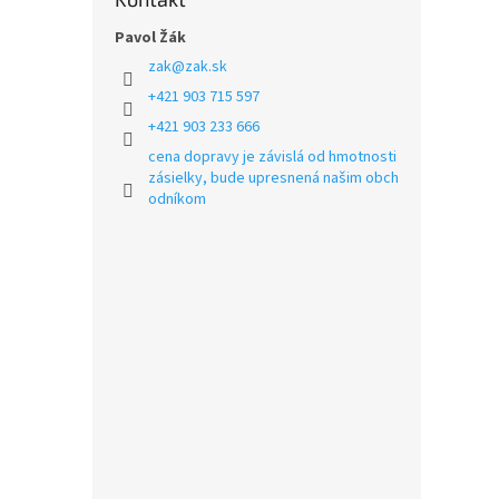
Pavol Žák
zak
@
zak.sk
+421 903 715 597
+421 903 233 666
cena dopravy je závislá od hmotnosti
zásielky, bude upresnená našim obch
odníkom