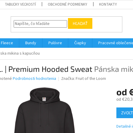
TABUĽKY VEĽKOSTÍ
OBCHODNÉ PODMIENKY
KONTAKTY
HĽADAŤ
Fleece
Bundy
Pulóvre
Čiapky
Pracovné oblečeni
ska mikina s kapucňou
.L. | Premium Hooded Sweat
Pánska mik
né
notené
Podrobnosti hodnotenia
Značka:
Fruit of the Loom
nie
od
u
od
€20,3
Jednotk
ZVOĽT
cena:
iek.
Detailné 