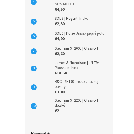
NEW MODEL
€4,50
SOL'S | Regent
Tričko
€2,50
SOL'S | Pulse
Unisex piqué polo
€4,90
Stedman ST2000 | Classic-T
€2,60
James & Nicholson | JN 794
Pánska mikina
€10,50
B&C | #E190
Tričko z ťažkej
bavlny
€3,40
Stedman ST2200 | Classic-T
detské
€2
Kontakt