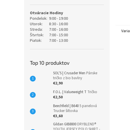
Otváracie Hodiny
Pondelok:
9:00 - 19:00
Utorok:
8:30 - 16:00
Streda:
7:00 - 16:00
Varia
Štvrtok:
7:00 - 15:00
Piatok:
7:00 - 13:00
Top 10 produktov
SOL'S | Crusader Men
Pánske
tričko z bio bavlny
€2,90
F.O.L. | Valueweight T
Tričko
€2,50
Beechfield | B640
5 panelová
Trucker šiltovka
€3,60
Gildan GIB8800
DRYBLEND®
YOUTH JERSEY POLO SHIRT -