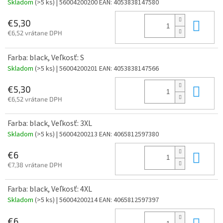
Skladom
(>5 ks)
| 56004200200
EAN:
4053838147580
Do 
€5,30
€6,52 vrátane DPH
Farba: black, Veľkosť: S
Skladom
(>5 ks)
| 56004200201
EAN:
4053838147566
Do 
€5,30
€6,52 vrátane DPH
Farba: black, Veľkosť: 3XL
Skladom
(>5 ks)
| 56004200213
EAN:
4065812597380
Do 
€6
€7,38 vrátane DPH
Farba: black, Veľkosť: 4XL
Skladom
(>5 ks)
| 56004200214
EAN:
4065812597397
Do 
€6