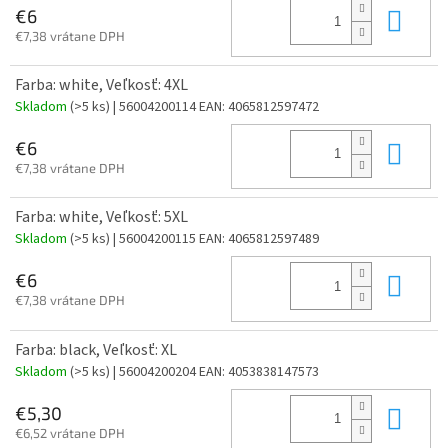
Do 
€6
€7,38 vrátane DPH
Farba: white, Veľkosť: 4XL
Skladom
(>5 ks)
| 56004200114
EAN:
4065812597472
Do 
€6
€7,38 vrátane DPH
Farba: white, Veľkosť: 5XL
Skladom
(>5 ks)
| 56004200115
EAN:
4065812597489
Do 
€6
€7,38 vrátane DPH
Farba: black, Veľkosť: XL
Skladom
(>5 ks)
| 56004200204
EAN:
4053838147573
Do 
€5,30
€6,52 vrátane DPH