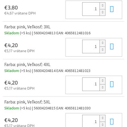
Do 
€3,80
€4,67 vrátane DPH
Farba: pink, Veľkosť: 3XL
Skladom
(>5 ks)
| 56004204813
EAN:
4065812481016
Do 
€4,20
€5,17 vrátane DPH
Farba: pink, Veľkosť: 4XL
Skladom
(>5 ks)
| 56004204814
EAN:
4065812481023
Do 
€4,20
€5,17 vrátane DPH
Farba: pink, Veľkosť: 5XL
Skladom
(>5 ks)
| 56004204815
EAN:
4065812481030
Do 
€4,20
€5,17 vrátane DPH