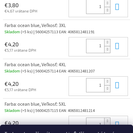
Do 
€3,80
€4,67 vrátane DPH
Farba: ocean blue, Veľkosť: 3XL
Skladom
(>5 ks)
| 56004257113
EAN:
4065812481191
Do 
€4,20
€5,17 vrátane DPH
Farba: ocean blue, Veľkosť: 4XL
Skladom
(>5 ks)
| 56004257114
EAN:
4065812481207
Do 
€4,20
€5,17 vrátane DPH
Farba: ocean blue, Veľkosť: 5XL
Skladom
(>5 ks)
| 56004257115
EAN:
4065812481214
Do 
€4,20
€5,17 vrátane DPH