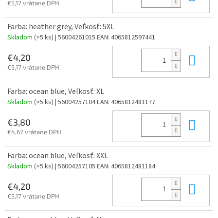
€5,17 vrátane DPH
Farba: heather grey, Veľkosť: 5XL
Skladom
(>5 ks)
| 56004261015
EAN:
4065812597441
Do 
€4,20
€5,17 vrátane DPH
Farba: ocean blue, Veľkosť: XL
Skladom
(>5 ks)
| 56004257104
EAN:
4065812481177
Do 
€3,80
€4,67 vrátane DPH
Farba: ocean blue, Veľkosť: XXL
Skladom
(>5 ks)
| 56004257105
EAN:
4065812481184
Do 
€4,20
€5,17 vrátane DPH