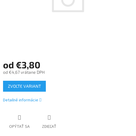
od
€3,80
od
€4,67
vrátane DPH
Jednotková
ZVOĽTE VARIANT
cena:
Detailné informácie
OPÝTAŤ SA
ZDIEĽAŤ