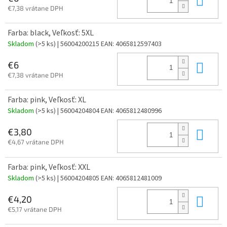
€7,38 vrátane DPH
Farba: black, Veľkosť: 5XL
Skladom
(>5 ks)
| 56004200215
EAN:
4065812597403
Do 
€6
€7,38 vrátane DPH
Farba: pink, Veľkosť: XL
Skladom
(>5 ks)
| 56004204804
EAN:
4065812480996
Do 
€3,80
€4,67 vrátane DPH
Farba: pink, Veľkosť: XXL
Skladom
(>5 ks)
| 56004204805
EAN:
4065812481009
Do 
€4,20
€5,17 vrátane DPH