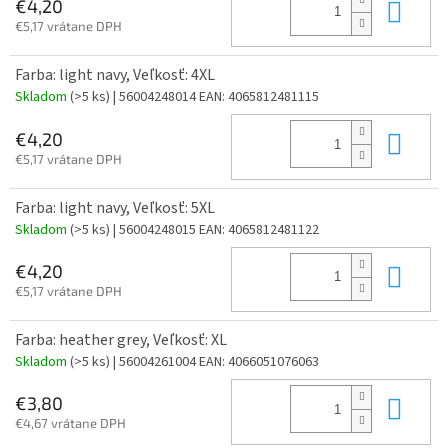
Do 
€4,20
€5,17 vrátane DPH
Farba: light navy, Veľkosť: 4XL
Skladom
(>5 ks)
| 56004248014
EAN:
4065812481115
Do 
€4,20
€5,17 vrátane DPH
Farba: light navy, Veľkosť: 5XL
Skladom
(>5 ks)
| 56004248015
EAN:
4065812481122
Do 
€4,20
€5,17 vrátane DPH
Farba: heather grey, Veľkosť: XL
Skladom
(>5 ks)
| 56004261004
EAN:
4066051076063
Do 
€3,80
€4,67 vrátane DPH