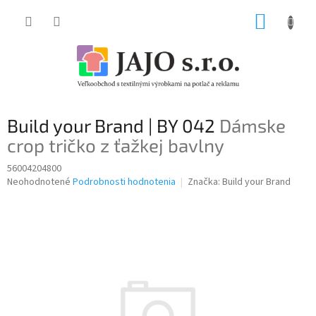
Prejsť
NÁKUP
na
obsah
KOŠÍK
Build your Brand | BY 042
Dámske
crop tričko z ťažkej bavlny
56004204800
Priemerné
Neohodnotené
Podrobnosti hodnotenia
Značka:
Build your Brand
hodnotenie
produktu
je
0,0
z
5
hviezdičiek.