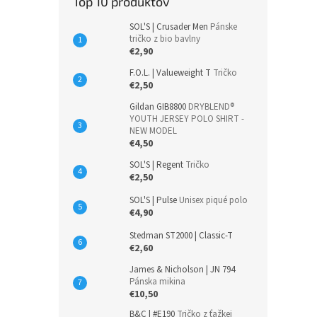
Top 10 produktov
SOL'S | Crusader Men
Pánske
tričko z bio bavlny
€2,90
F.O.L. | Valueweight T
Tričko
€2,50
Gildan GIB8800
DRYBLEND®
YOUTH JERSEY POLO SHIRT -
NEW MODEL
€4,50
SOL'S | Regent
Tričko
€2,50
SOL'S | Pulse
Unisex piqué polo
€4,90
Stedman ST2000 | Classic-T
€2,60
James & Nicholson | JN 794
Pánska mikina
€10,50
B&C | #E190
Tričko z ťažkej