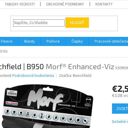
TABUĽKY VEĽKOSTÍ
OBCHODNÉ PODMIENKY
KONTAKTY
HĽADAŤ
Fleece
Bundy
Pulóvre
Čiapky
Pracovné oblečeni
d-Viz
hfield | B950
Morf® Enhanced-Viz
530950
né
notené
Podrobnosti hodnotenia
Značka:
Beechfield
nie
€2,
u
€3,08 vr
Jednotk
ZVOĽT
cena:
iek.
Detailné 