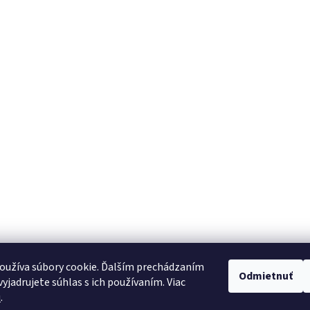
oužíva súbory cookie. Ďalším prechádzaním
Odmietnuť
yjadrujete súhlas s ich používaním. Viac
u
.