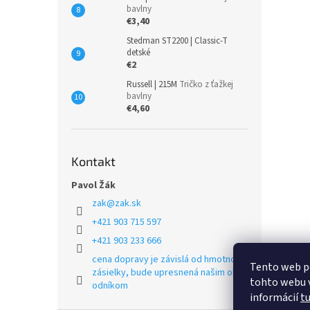
bavlny
€3,40
Stedman ST2200 | Classic-T
detské
€2
Russell | 215M
Tričko z ťažkej
bavlny
€4,60
Kontakt
Pavol Žák
zak
@
zak.sk
+421 903 715 597
+421 903 233 666
cena dopravy je závislá od hmotnosti
Tento web p
zásielky, bude upresnená našim obch
tohto webu v
odníkom
informácií
t