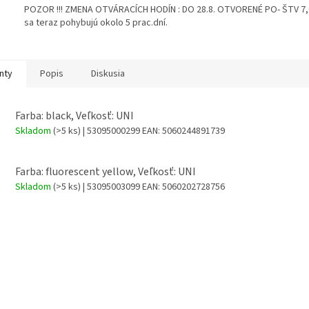
POZOR !!! ZMENA OTVÁRACÍCH HODÍN : DO 28.8. OTVORENÉ PO- ŠTV 7,00
sa teraz pohybujú okolo 5 prac.dní.
nty
Popis
Diskusia
Farba: black, Veľkosť: UNI
Skladom
(>5 ks)
| 53095000299
EAN:
5060244891739
Farba: fluorescent yellow, Veľkosť: UNI
Skladom
(>5 ks)
| 53095003099
EAN:
5060202728756