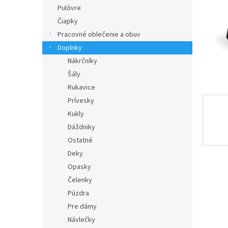
Pulóvre
Čiapky
Pracovné oblečenie a obuv
Doplnky
Nákrčníky
Šály
Rukavice
Prívesky
Kukly
Dáždniky
Ostatné
Deky
Opasky
Čelenky
Púzdra
Pre dámy
Návlečky