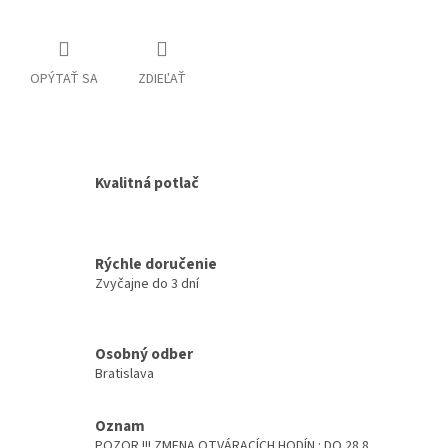
OPÝTAŤ SA
ZDIEĽAŤ
Kvalitná potlač
Rýchle doručenie
Zvyčajne do 3 dní
Osobný odber
Bratislava
Oznam
POZOR !!! ZMENA OTVÁRACÍCH HODÍN : DO 28.8.