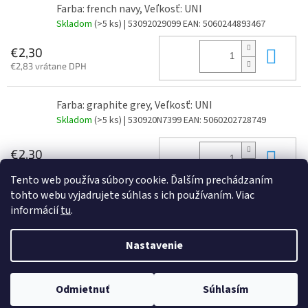
Farba: french navy, Veľkosť: UNI
Skladom
(>5 ks)
| 53092029099
EAN:
5060244893467
Do 
€2,30
€2,83 vrátane DPH
Farba: graphite grey, Veľkosť: UNI
Skladom
(>5 ks)
| 530920N7399
EAN:
5060202728749
Do 
€2,30
€2,83 vrátane DPH
Tento web používa súbory cookie. Ďalším prechádzaním
tohto webu vyjadrujete súhlas s ich používaním. Viac
informácií
tu
.
Z
á
Nastavenie
Vytvoril Shoptet
p
ä
t
Odmietnuť
Súhlasím
Copyright 2026
JAJO s.r.o
. Všetky práva vyhradené.
i