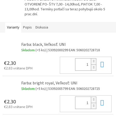
OTVORENÉ PO- ŠTV 7,00 - 14,00hod, PIATOK 7,00 -
13,00hod. Termíny potlačí sa teraz pohybujú okolo 5
prac.dní.
Varianty
Popis
Diskusia
Farba: black, Veľkosť: UNI
Skladom
(>5 ks)
| 53092000299
EAN:
5060202728718
Do 
€2,30
€2,83 vrátane DPH
Farba: bright royal, Veľkosť: UNI
Skladom
(>5 ks)
| 53092005799
EAN:
5060202728725
Do 
€2,30
€2,83 vrátane DPH