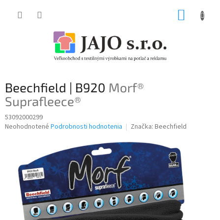
Prejsť
NÁKUP
na
obsah
KOŠÍK
Beechfield | B920
Morf®
Suprafleece®
53092000299
Priemerné
Neohodnotené
Podrobnosti hodnotenia
Značka:
Beechfield
hodnotenie
produktu
je
0,0
z
5
hviezdičiek.