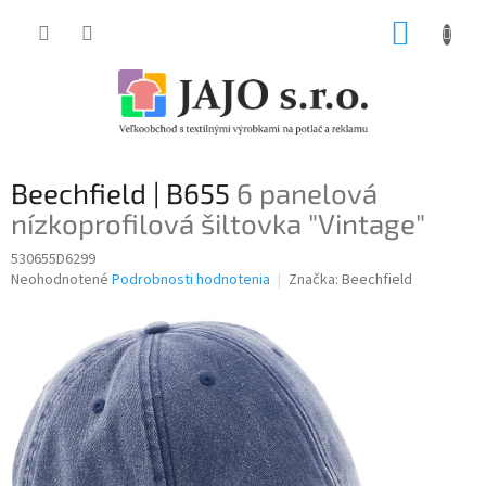
Prejsť
NÁKUP
na
obsah
KOŠÍK
Beechfield | B655
6 panelová
nízkoprofilová šiltovka "Vintage"
530655D6299
Priemerné
Neohodnotené
Podrobnosti hodnotenia
Značka:
Beechfield
hodnotenie
produktu
je
0,0
z
5
hviezdičiek.