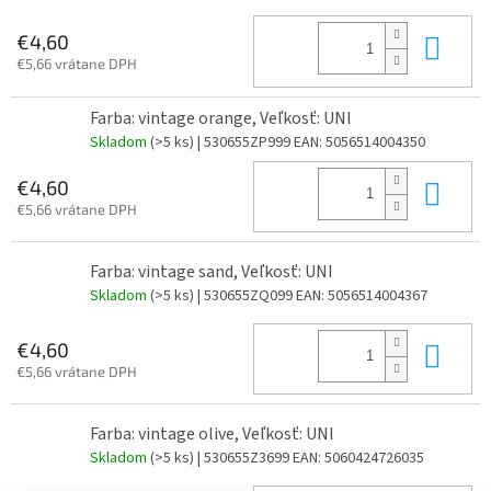
Do 
€4,60
€5,66 vrátane DPH
Farba: vintage orange, Veľkosť: UNI
Skladom
(>5 ks)
| 530655ZP999
EAN:
5056514004350
Do 
€4,60
€5,66 vrátane DPH
Farba: vintage sand, Veľkosť: UNI
Skladom
(>5 ks)
| 530655ZQ099
EAN:
5056514004367
Do 
€4,60
€5,66 vrátane DPH
Farba: vintage olive, Veľkosť: UNI
Skladom
(>5 ks)
| 530655Z3699
EAN:
5060424726035