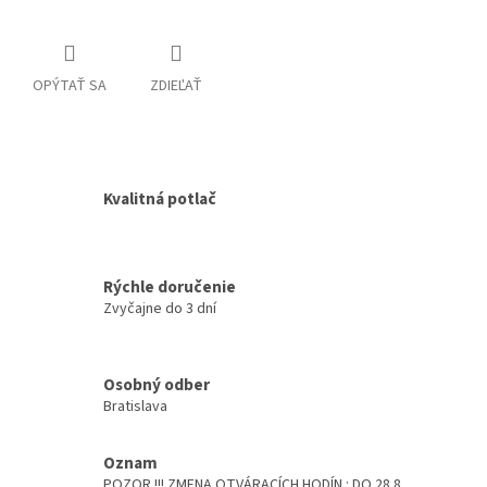
OPÝTAŤ SA
ZDIEĽAŤ
Kvalitná potlač
Rýchle doručenie
Zvyčajne do 3 dní
Osobný odber
Bratislava
Oznam
POZOR !!! ZMENA OTVÁRACÍCH HODÍN : DO 28.8.