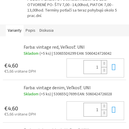
OTVORENÉ PO- ŠTV 7,00 - 14,00hod, PIATOK 7,00 -
13,00hod. Termíny potlačí sa teraz pohybujú okolo 5
prac.dní.
Varianty
Popis
Diskusia
Farba: vintage red, Veľkosť: UNI
Skladom
(>5 ks)
| 530655D6299
EAN:
5060424726042
Do 
€4,60
€5,66 vrátane DPH
Farba: vintage denim, Veľkosť: UNI
Skladom
(>5 ks)
| 530655Q7699
EAN:
5060424726028
Do 
€4,60
€5,66 vrátane DPH