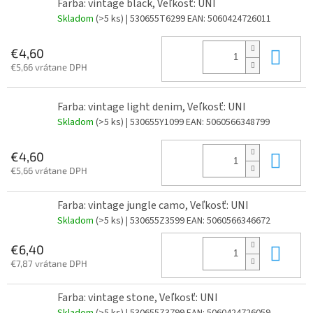
Farba: vintage black, Veľkosť: UNI
Skladom
(>5 ks)
| 530655T6299
EAN:
5060424726011
Do 
€4,60
€5,66 vrátane DPH
Farba: vintage light denim, Veľkosť: UNI
Skladom
(>5 ks)
| 530655Y1099
EAN:
5060566348799
Do 
€4,60
€5,66 vrátane DPH
Farba: vintage jungle camo, Veľkosť: UNI
Skladom
(>5 ks)
| 530655Z3599
EAN:
5060566346672
Do 
€6,40
€7,87 vrátane DPH
Farba: vintage stone, Veľkosť: UNI