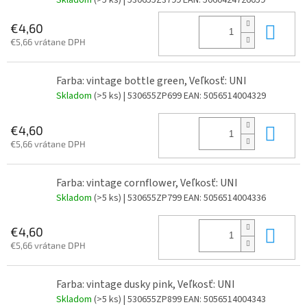
Skladom
(>5 ks)
| 530655Z3799
EAN:
5060424726059
Do 
€4,60
€5,66 vrátane DPH
Farba: vintage bottle green, Veľkosť: UNI
Skladom
(>5 ks)
| 530655ZP699
EAN:
5056514004329
Do 
€4,60
€5,66 vrátane DPH
Farba: vintage cornflower, Veľkosť: UNI
Skladom
(>5 ks)
| 530655ZP799
EAN:
5056514004336
Do 
€4,60
€5,66 vrátane DPH
Farba: vintage dusky pink, Veľkosť: UNI
Skladom
(>5 ks)
| 530655ZP899
EAN:
5056514004343