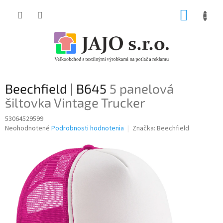
Prejsť
NÁKUP
na
obsah
KOŠÍK
Beechfield | B645
5 panelová
šiltovka Vintage Trucker
53064529599
Priemerné
Neohodnotené
Podrobnosti hodnotenia
Značka:
Beechfield
hodnotenie
produktu
je
0,0
z
5
hviezdičiek.