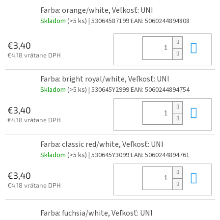
Farba: orange/white, Veľkosť: UNI
Skladom
(>5 ks)
| 53064587199
EAN:
5060244894808
Do 
€3,40
€4,18 vrátane DPH
Farba: bright royal/white, Veľkosť: UNI
Skladom
(>5 ks)
| 530645Y2999
EAN:
5060244894754
Do 
€3,40
€4,18 vrátane DPH
Farba: classic red/white, Veľkosť: UNI
Skladom
(>5 ks)
| 530645Y3099
EAN:
5060244894761
Do 
€3,40
€4,18 vrátane DPH
Farba: fuchsia/white, Veľkosť: UNI