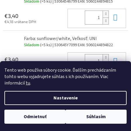
Skladom
(>5 ks)
| 53064546799
EAN:
5060244894815
Do 
€3,40
€4,18 vrátane DPH
Farba: sunflower/white, Veľkosť: UNI
Skladom
(>5 ks)
| 530645Y7099
EAN:
5060244894822
Do 
€3,40
€4,18 vrátane DPH
Tento web používa súbory cookie. Ďalším prechádzaním
tohto webu vyjadrujete súhlas s ich používaním. Viac
informácií
tu
.
Z
á
Nastavenie
Vytvoril Shoptet
p
ä
t
Odmietnuť
Súhlasím
Copyright 2026
JAJO s.r.o
. Všetky práva vyhradené.
i
e