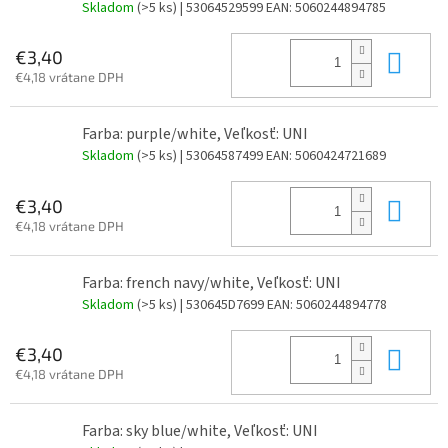
Skladom
(>5 ks)
| 53064529599
EAN:
5060244894785
Do 
€3,40
€4,18 vrátane DPH
Farba: purple/white, Veľkosť: UNI
Skladom
(>5 ks)
| 53064587499
EAN:
5060424721689
Do 
€3,40
€4,18 vrátane DPH
Farba: french navy/white, Veľkosť: UNI
Skladom
(>5 ks)
| 530645D7699
EAN:
5060244894778
Do 
€3,40
€4,18 vrátane DPH
Farba: sky blue/white, Veľkosť: UNI