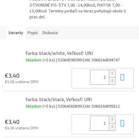
OTVORENÉ PO- ŠTV 7,00 - 14,00hod, PIATOK 7,00 -
13,00hod. Termíny potlačí sa teraz pohybujú okolo 5
prac.dní.
Varianty
Popis
Diskusia
Farba: black/white, Veľkosť: UNI
Skladom
(>5 ks)
| 53064598099
EAN:
5060244894747
Do 
€3,40
€4,18 vrátane DPH
Farba: black/black, Veľkosť: UNI
Skladom
(>5 ks)
| 53064580899
EAN:
5060244895812
Do 
€3,40
€4,18 vrátane DPH