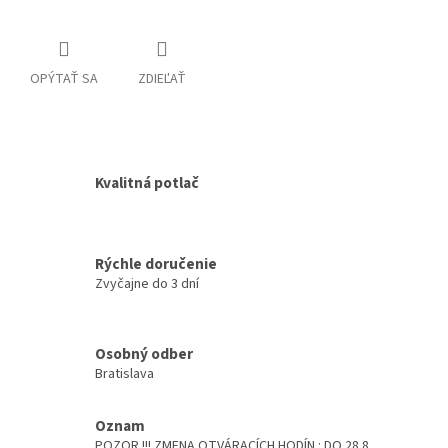
OPÝTAŤ SA
ZDIEĽAŤ
Kvalitná potlač
Rýchle doručenie
Zvyčajne do 3 dní
Osobný odber
Bratislava
Oznam
POZOR !!! ZMENA OTVÁRACÍCH HODÍN : DO 28.8.