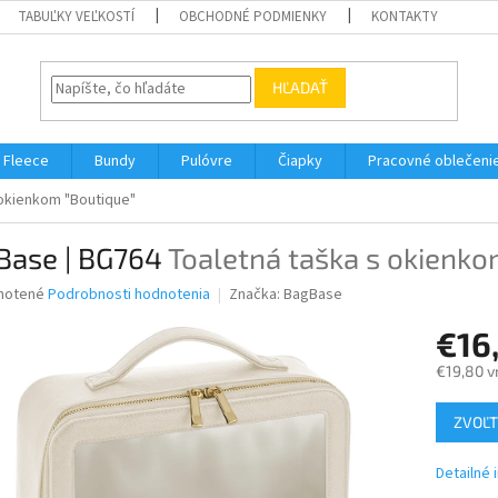
TABUĽKY VEĽKOSTÍ
OBCHODNÉ PODMIENKY
KONTAKTY
HĽADAŤ
Fleece
Bundy
Pulóvre
Čiapky
Pracovné oblečeni
 okienkom "Boutique"
Base | BG764
Toaletná taška s okienko
né
notené
Podrobnosti hodnotenia
Značka:
BagBase
nie
€16
u
€19,80 v
Jednotk
ZVOĽT
cena:
iek.
Detailné 