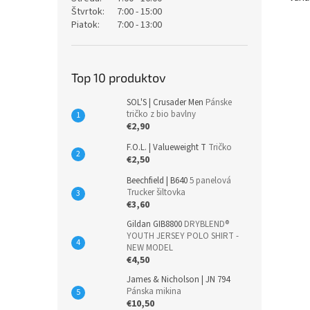
Štvrtok:
7:00 - 15:00
Piatok:
7:00 - 13:00
Top 10 produktov
SOL'S | Crusader Men
Pánske
tričko z bio bavlny
€2,90
F.O.L. | Valueweight T
Tričko
€2,50
Beechfield | B640
5 panelová
Trucker šiltovka
€3,60
Gildan GIB8800
DRYBLEND®
YOUTH JERSEY POLO SHIRT -
NEW MODEL
€4,50
James & Nicholson | JN 794
Pánska mikina
€10,50