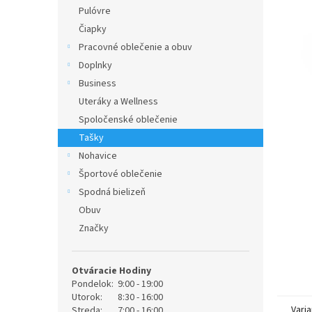
Pulóvre
Čiapky
Pracovné oblečenie a obuv
Doplnky
Business
Uteráky a Wellness
Spoločenské oblečenie
Tašky
Nohavice
Športové oblečenie
Spodná bielizeň
Obuv
Značky
Otváracie Hodiny
Pondelok:
9:00 - 19:00
Utorok:
8:30 - 16:00
Varia
Streda:
7:00 - 16:00