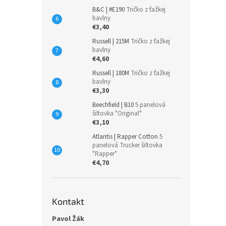
B&C | #E190
Tričko z ťažkej
bavlny
€3,40
Russell | 215M
Tričko z ťažkej
bavlny
€4,60
Russell | 180M
Tričko z ťažkej
bavlny
€3,30
Beechfield | B10
5 panelová
šiltovka "Original"
€3,10
Atlantis | Rapper Cotton
5
panelová Trucker šiltovka
"Rapper"
€4,70
Kontakt
Pavol Žák