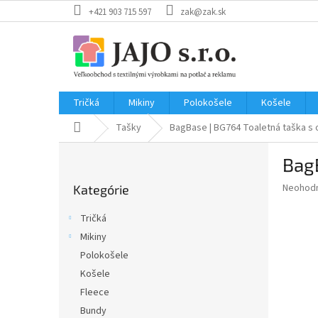
Prejsť
+421 903 715 597
zak@zak.sk
na
obsah
Tričká
Mikiny
Polokošele
Košele
Domov
Tašky
BagBase | BG764
Toaletná taška s
B
Bag
o
Preskočiť
č
Priemer
Neohod
Kategórie
kategórie
n
hodnote
ý
produkt
Tričká
p
je
Mikiny
0,0
a
z
Polokošele
n
5
e
Košele
hviezdič
l
Fleece
Bundy