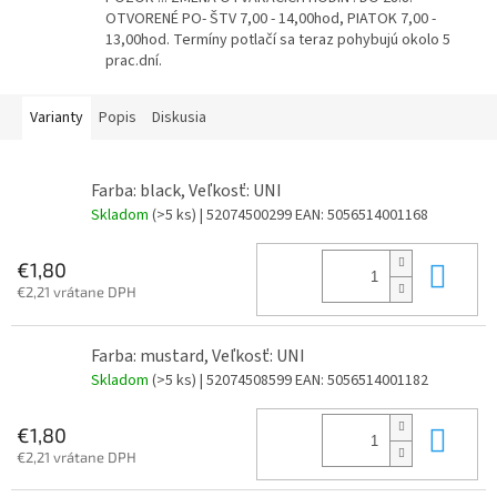
OTVORENÉ PO- ŠTV 7,00 - 14,00hod, PIATOK 7,00 -
13,00hod. Termíny potlačí sa teraz pohybujú okolo 5
prac.dní.
Varianty
Popis
Diskusia
Farba: black, Veľkosť: UNI
Skladom
(>5 ks)
| 52074500299
EAN:
5056514001168
Do 
€1,80
€2,21 vrátane DPH
Farba: mustard, Veľkosť: UNI
Skladom
(>5 ks)
| 52074508599
EAN:
5056514001182
Do 
€1,80
€2,21 vrátane DPH