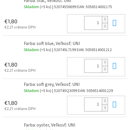
Farba: lilac, Veľkosť: UNI
Skladom
(>5 ks)
| 52074556699
EAN:
5056514001175
Do 
€1,80
€2,21 vrátane DPH
Farba: soft blue, Veľkosť: UNI
Skladom
(>5 ks)
| 520745L7199
EAN:
5056514001212
Do 
€1,80
€2,21 vrátane DPH
Farba: soft grey, Veľkosť: UNI
Skladom
(>5 ks)
| 520745Q3099
EAN:
5056514001229
Do 
€1,80
€2,21 vrátane DPH
Farba: oyster, Veľkosť: UNI