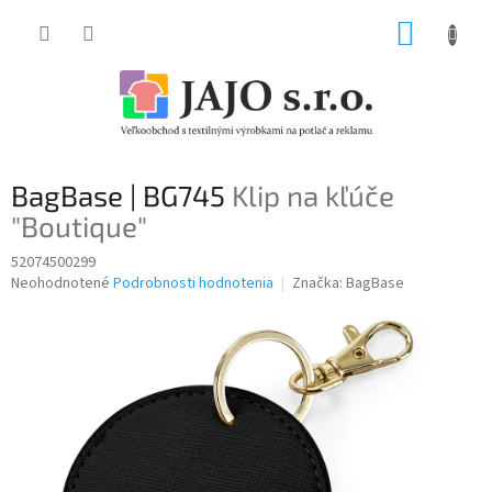
Prejsť
NÁKUP
na
obsah
KOŠÍK
BagBase | BG745
Klip na kľúče
"Boutique"
52074500299
Priemerné
Neohodnotené
Podrobnosti hodnotenia
Značka:
BagBase
hodnotenie
produktu
je
0,0
z
5
hviezdičiek.