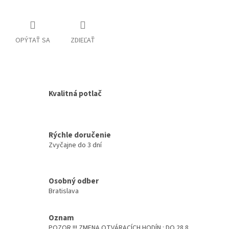
OPÝTAŤ SA
ZDIEĽAŤ
Kvalitná potlač
Rýchle doručenie
Zvyčajne do 3 dní
Osobný odber
Bratislava
Oznam
POZOR !!! ZMENA OTVÁRACÍCH HODÍN : DO 28.8.