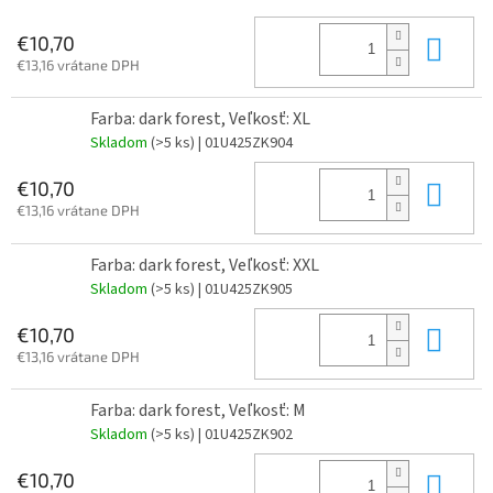
Do 
€10,70
€13,16 vrátane DPH
Farba: dark forest, Veľkosť: XL
Skladom
(>5 ks)
| 01U425ZK904
Do 
€10,70
€13,16 vrátane DPH
Farba: dark forest, Veľkosť: XXL
Skladom
(>5 ks)
| 01U425ZK905
Do 
€10,70
€13,16 vrátane DPH
Farba: dark forest, Veľkosť: M
Skladom
(>5 ks)
| 01U425ZK902
Do 
€10,70