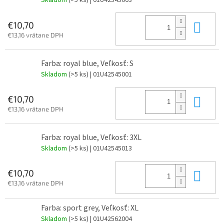
Skladom
(>5 ks)
| 01U42545003
Do 
€10,70
€13,16 vrátane DPH
Farba: royal blue, Veľkosť: S
Skladom
(>5 ks)
| 01U42545001
Do 
€10,70
€13,16 vrátane DPH
Farba: royal blue, Veľkosť: 3XL
Skladom
(>5 ks)
| 01U42545013
Do 
€10,70
€13,16 vrátane DPH
Farba: sport grey, Veľkosť: XL
Skladom
(>5 ks)
| 01U42562004