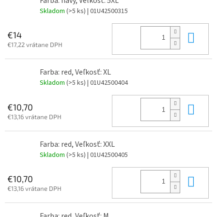
Farba: navy, Veľkosť: 5XL
Skladom
(>5 ks)
| 01U42500315
Do 
€14
€17,22 vrátane DPH
Farba: red, Veľkosť: XL
Skladom
(>5 ks)
| 01U42500404
Do 
€10,70
€13,16 vrátane DPH
Farba: red, Veľkosť: XXL
Skladom
(>5 ks)
| 01U42500405
Do 
€10,70
€13,16 vrátane DPH
Farba: red, Veľkosť: M