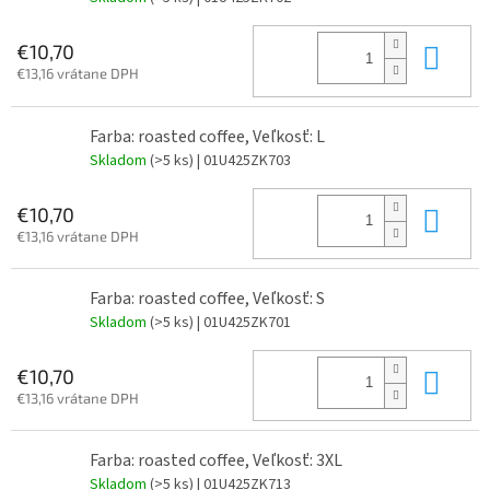
Do 
€10,70
€13,16 vrátane DPH
Farba: roasted coffee, Veľkosť: L
Skladom
(>5 ks)
| 01U425ZK703
Do 
€10,70
€13,16 vrátane DPH
Farba: roasted coffee, Veľkosť: S
Skladom
(>5 ks)
| 01U425ZK701
Do 
€10,70
€13,16 vrátane DPH
Farba: roasted coffee, Veľkosť: 3XL
Skladom
(>5 ks)
| 01U425ZK713