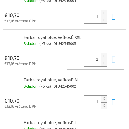
Skladom
(>5 ks)
| 01U42545004
Do 
€10,70
€13,16 vrátane DPH
Farba: royal blue, Veľkosť: XXL
Skladom
(>5 ks)
| 01U42545005
Do 
€10,70
€13,16 vrátane DPH
Farba: royal blue, Veľkosť: M
Skladom
(>5 ks)
| 01U42545002
Do 
€10,70
€13,16 vrátane DPH
Farba: royal blue, Veľkosť: L