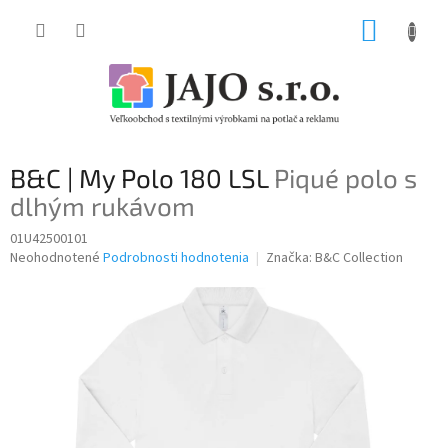
Prejsť
NÁKUP
na
obsah
KOŠÍK
B&C | My Polo 180 LSL
Piqué polo s
dlhým rukávom
01U42500101
Priemerné
Neohodnotené
Podrobnosti hodnotenia
Značka:
B&C Collection
hodnotenie
produktu
je
0,0
z
5
hviezdičiek.