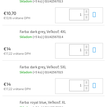
Skladom
(>5 ks)
| 01U42567013
Do 
€10,70
€13,16 vrátane DPH
Farba: dark grey, Veľkosť: 4XL
Skladom
(>5 ks)
| 01U42567014
Do 
€14
€17,22 vrátane DPH
Farba: dark grey, Veľkosť: 5XL
Skladom
(>5 ks)
| 01U42567015
Do 
€14
€17,22 vrátane DPH
Farba: royal blue, Veľkosť: XL