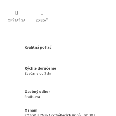
OPÝTAŤ SA
ZDIEĽAŤ
Kvalitná potlač
Rýchle doručenie
Zvyčajne do 3 dní
Osobný odber
Bratislava
Oznam
POZOR !!! ZMENA OTVÁRACÍCH HODÍN : DO 28.8.