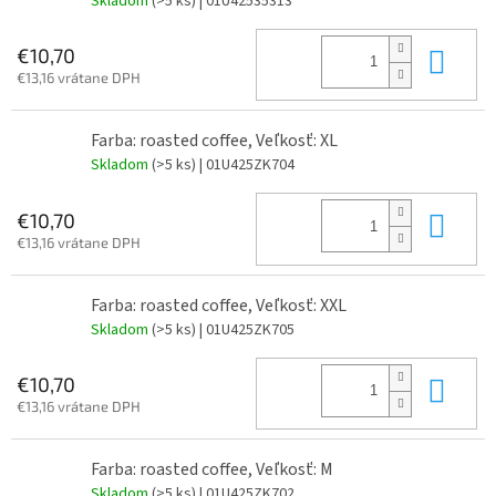
Skladom
(>5 ks)
| 01U42535313
Do 
€10,70
€13,16 vrátane DPH
Farba: roasted coffee, Veľkosť: XL
Skladom
(>5 ks)
| 01U425ZK704
Do 
€10,70
€13,16 vrátane DPH
Farba: roasted coffee, Veľkosť: XXL
Skladom
(>5 ks)
| 01U425ZK705
Do 
€10,70
€13,16 vrátane DPH
Farba: roasted coffee, Veľkosť: M
Skladom
(>5 ks)
| 01U425ZK702