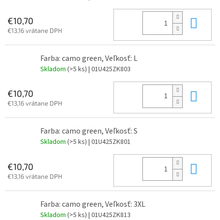
Do 
€10,70
€13,16 vrátane DPH
Farba: camo green, Veľkosť: L
Skladom
(>5 ks)
| 01U425ZK803
Do 
€10,70
€13,16 vrátane DPH
Farba: camo green, Veľkosť: S
Skladom
(>5 ks)
| 01U425ZK801
Do 
€10,70
€13,16 vrátane DPH
Farba: camo green, Veľkosť: 3XL
Skladom
(>5 ks)
| 01U425ZK813