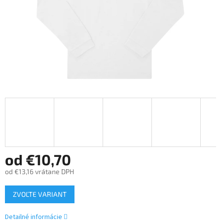
od
€10,70
od
€13,16
vrátane DPH
Jednotková
ZVOĽTE VARIANT
cena:
Detailné informácie