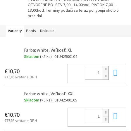
OTVORENÉ PO- ŠTV 7,00 - 14,00hod, PIATOK 7,00 -
13,00hod. Termíny potlačí sa teraz pohybujú okolo 5
prac.dní.
Varianty
Popis
Diskusia
Farba: white, Veľkosť: XL
Skladom
(>5 ks)
| 01U42500104
Do 
€10,70
€13,16 vrátane DPH
Farba: white, Veľkosť: XXL
Skladom
(>5 ks)
| 01U42500105
Do 
€10,70
€13,16 vrátane DPH