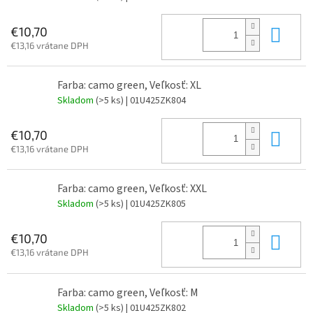
Do 
€10,70
€13,16 vrátane DPH
Farba: camo green, Veľkosť: XL
Skladom
(>5 ks)
| 01U425ZK804
Do 
€10,70
€13,16 vrátane DPH
Farba: camo green, Veľkosť: XXL
Skladom
(>5 ks)
| 01U425ZK805
Do 
€10,70
€13,16 vrátane DPH
Farba: camo green, Veľkosť: M
Skladom
(>5 ks)
| 01U425ZK802