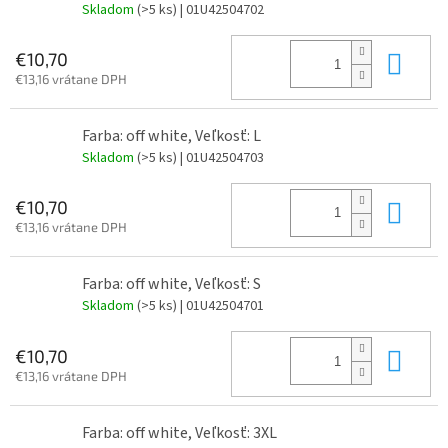
Skladom
(>5 ks)
| 01U42504702
Do 
€10,70
€13,16 vrátane DPH
Farba: off white, Veľkosť: L
Skladom
(>5 ks)
| 01U42504703
Do 
€10,70
€13,16 vrátane DPH
Farba: off white, Veľkosť: S
Skladom
(>5 ks)
| 01U42504701
Do 
€10,70
€13,16 vrátane DPH
Farba: off white, Veľkosť: 3XL