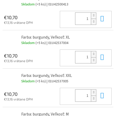
Skladom
(>5 ks)
| 01U42500413
Do 
€10,70
€13,16 vrátane DPH
Farba: burgundy, Veľkosť: XL
Skladom
(>5 ks)
| 01U42537004
Do 
€10,70
€13,16 vrátane DPH
Farba: burgundy, Veľkosť: XXL
Skladom
(>5 ks)
| 01U42537005
Do 
€10,70
€13,16 vrátane DPH
Farba: burgundy, Veľkosť: M