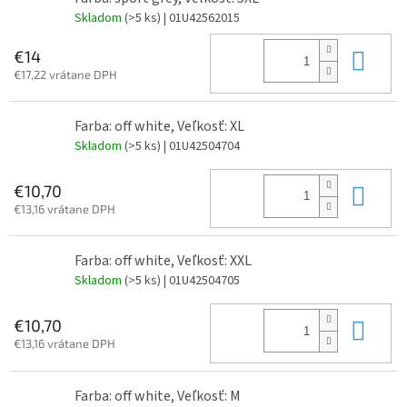
Skladom
(>5 ks)
| 01U42562015
Do 
€14
€17,22 vrátane DPH
Farba: off white, Veľkosť: XL
Skladom
(>5 ks)
| 01U42504704
Do 
€10,70
€13,16 vrátane DPH
Farba: off white, Veľkosť: XXL
Skladom
(>5 ks)
| 01U42504705
Do 
€10,70
€13,16 vrátane DPH
Farba: off white, Veľkosť: M