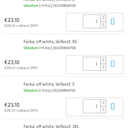
Skladom
(>5 ks)
| 01U35B04703
Do 
€23,10
€28,41 vrátane DPH
Farba: off white, Veľkosť: XS
Skladom
(>5 ks)
| 01U35B04700
Do 
€23,10
€28,41 vrátane DPH
Farba: off white, Veľkosť: S
Skladom
(>5 ks)
| 01U35B04701
Do 
€23,10
€28,41 vrátane DPH
Farba: off white, Veľkosť: 3XL