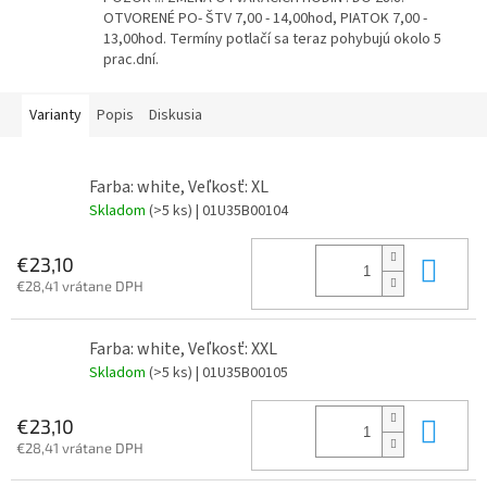
OTVORENÉ PO- ŠTV 7,00 - 14,00hod, PIATOK 7,00 -
13,00hod. Termíny potlačí sa teraz pohybujú okolo 5
prac.dní.
Varianty
Popis
Diskusia
Farba: white, Veľkosť: XL
Skladom
(>5 ks)
| 01U35B00104
Do 
€23,10
€28,41 vrátane DPH
Farba: white, Veľkosť: XXL
Skladom
(>5 ks)
| 01U35B00105
Do 
€23,10
€28,41 vrátane DPH