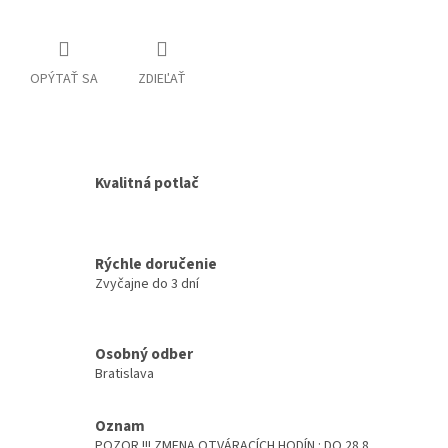
OPÝTAŤ SA
ZDIEĽAŤ
Kvalitná potlač
Rýchle doručenie
Zvyčajne do 3 dní
Osobný odber
Bratislava
Oznam
POZOR !!! ZMENA OTVÁRACÍCH HODÍN : DO 28.8.