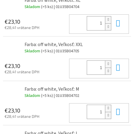
Farba: off white, Veľkosť: XL
Skladom
(>5 ks)
| 01U35B04704
Do 
€23,10
€28,41 vrátane DPH
Farba: off white, Veľkosť: XXL
Skladom
(>5 ks)
| 01U35B04705
Do 
€23,10
€28,41 vrátane DPH
Farba: off white, Veľkosť: M
Skladom
(>5 ks)
| 01U35B04702
Do 
€23,10
€28,41 vrátane DPH
Farba: off white, Veľkosť: L