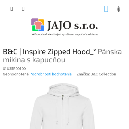
Prejsť
NÁKUP
na
obsah
KOŠÍK
B&C | Inspire Zipped Hood_°
Pánska
mikina s kapucňou
01U35B00100
Priemerné
Neohodnotené
Podrobnosti hodnotenia
Značka:
B&C Collection
hodnotenie
produktu
je
0,0
z
5
hviezdičiek.