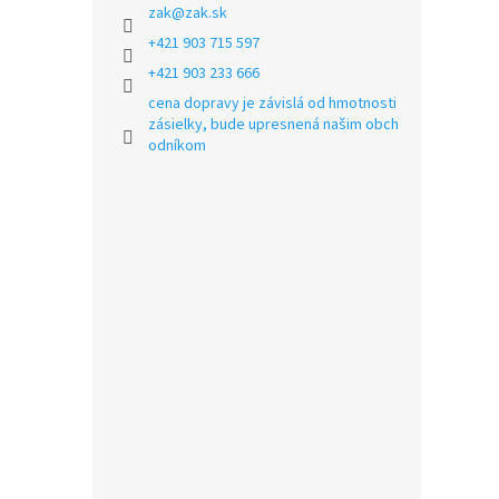
zak
@
zak.sk
+421 903 715 597
+421 903 233 666
cena dopravy je závislá od hmotnosti
zásielky, bude upresnená našim obch
odníkom