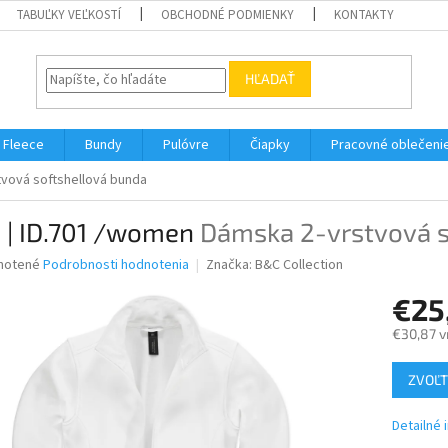
TABUĽKY VEĽKOSTÍ
OBCHODNÉ PODMIENKY
KONTAKTY
HĽADAŤ
Fleece
Bundy
Pulóvre
Čiapky
Pracovné oblečeni
vová softshellová bunda
 | ID.701 /women
Dámska 2-vrstvová s
né
notené
Podrobnosti hodnotenia
Značka:
B&C Collection
nie
€25
u
€30,87 v
Jednotk
ZVOĽT
cena:
iek.
Detailné 