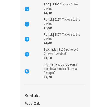
B&C | #E190
Tričko z ťažkej
bavlny
€3,40
Russell | 215M
Tričko z ťažkej
bavlny
€4,60
Russell | 180M
Tričko z ťažkej
bavlny
€3,30
Beechfield | B10
5 panelová
šiltovka "Original"
€3,10
Atlantis | Rapper Cotton
5
panelová Trucker šiltovka
"Rapper"
€4,70
Kontakt
Pavol Žák