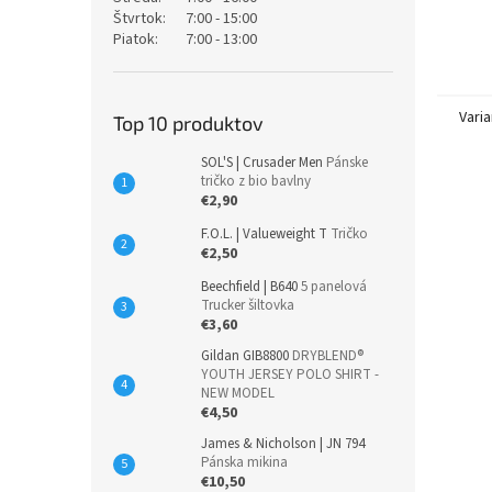
Štvrtok:
7:00 - 15:00
Piatok:
7:00 - 13:00
Varia
Top 10 produktov
SOL'S | Crusader Men
Pánske
tričko z bio bavlny
€2,90
F.O.L. | Valueweight T
Tričko
€2,50
Beechfield | B640
5 panelová
Trucker šiltovka
€3,60
Gildan GIB8800
DRYBLEND®
YOUTH JERSEY POLO SHIRT -
NEW MODEL
€4,50
James & Nicholson | JN 794
Pánska mikina
€10,50