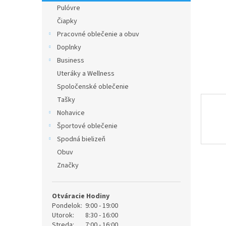
Pulóvre
Čiapky
Pracovné oblečenie a obuv
Doplnky
Business
Uteráky a Wellness
Spoločenské oblečenie
Tašky
Nohavice
Športové oblečenie
Spodná bielizeň
Obuv
Značky
Otváracie Hodiny
Pondelok:
9:00 - 19:00
Utorok:
8:30 - 16:00
Streda:
7:00 - 16:00