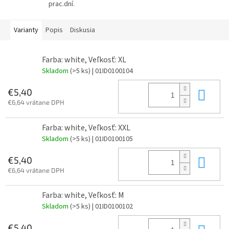
prac.dní.
Varianty
Popis
Diskusia
Farba: white, Veľkosť: XL
Skladom
(>5 ks)
| 01ID0100104
Do 
€5,40
€6,64 vrátane DPH
Farba: white, Veľkosť: XXL
Skladom
(>5 ks)
| 01ID0100105
Do 
€5,40
€6,64 vrátane DPH
Farba: white, Veľkosť: M
Skladom
(>5 ks)
| 01ID0100102
€5,40