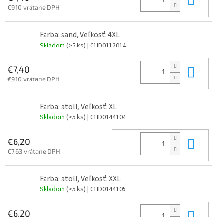
€9,10 vrátane DPH
Farba: sand, Veľkosť: 4XL
Skladom
(>5 ks)
| 01ID0112014
Do 
€7,40
€9,10 vrátane DPH
Farba: atoll, Veľkosť: XL
Skladom
(>5 ks)
| 01ID0144104
Do 
€6,20
€7,63 vrátane DPH
Farba: atoll, Veľkosť: XXL
Skladom
(>5 ks)
| 01ID0144105
Do 
€6,20