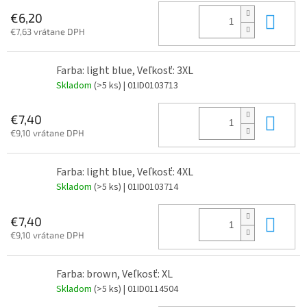
Do 
€6,20
€7,63 vrátane DPH
Farba: light blue, Veľkosť: 3XL
Skladom
(>5 ks)
| 01ID0103713
Do 
€7,40
€9,10 vrátane DPH
Farba: light blue, Veľkosť: 4XL
Skladom
(>5 ks)
| 01ID0103714
Do 
€7,40
€9,10 vrátane DPH
Farba: brown, Veľkosť: XL
Skladom
(>5 ks)
| 01ID0114504