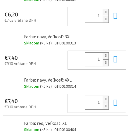
Do 
€6,20
€7,63 vrátane DPH
Farba: navy, Veľkosť: 3XL
Skladom
(>5 ks)
| 01ID0100313
Do 
€7,40
€9,10 vrátane DPH
Farba: navy, Veľkosť: 4XL
Skladom
(>5 ks)
| 01ID0100314
Do 
€7,40
€9,10 vrátane DPH
Farba: red, Veľkosť: XL
Skladom
(>5 ks)
| 01ID0100404