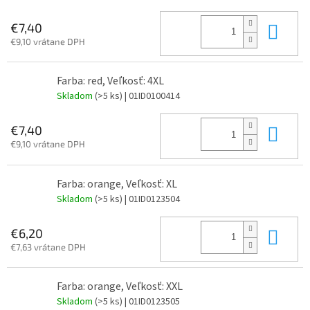
Do 
€7,40
€9,10 vrátane DPH
Farba: red, Veľkosť: 4XL
Skladom
(>5 ks)
| 01ID0100414
Do 
€7,40
€9,10 vrátane DPH
Farba: orange, Veľkosť: XL
Skladom
(>5 ks)
| 01ID0123504
Do 
€6,20
€7,63 vrátane DPH
Farba: orange, Veľkosť: XXL
Skladom
(>5 ks)
| 01ID0123505