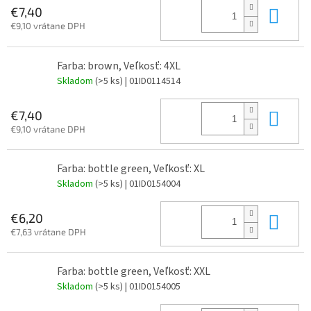
Do 
€7,40
€9,10 vrátane DPH
Farba: brown, Veľkosť: 4XL
Skladom
(>5 ks)
| 01ID0114514
Do 
€7,40
€9,10 vrátane DPH
Farba: bottle green, Veľkosť: XL
Skladom
(>5 ks)
| 01ID0154004
Do 
€6,20
€7,63 vrátane DPH
Farba: bottle green, Veľkosť: XXL
Skladom
(>5 ks)
| 01ID0154005