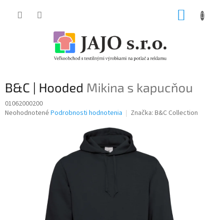
Prejsť
NÁKUP
na
obsah
KOŠÍK
B&C | Hooded
Mikina s kapucňou
01062000200
Priemerné
Neohodnotené
Podrobnosti hodnotenia
Značka:
B&C Collection
hodnotenie
produktu
je
0,0
z
5
hviezdičiek.