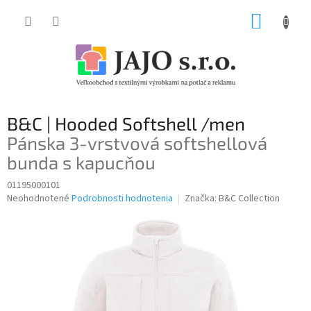
Prejsť
NÁKUP
na
obsah
KOŠÍK
B&C | Hooded Softshell /men
Pánska 3-vrstvová softshellová
bunda s kapucňou
01195000101
Priemerné
Neohodnotené
Podrobnosti hodnotenia
Značka:
B&C Collection
hodnotenie
produktu
je
0,0
z
5
hviezdičiek.